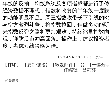
年线的反抽，均线系统及各项指标都进行了
经济数据不理想，指数将收复的半年线一度
的动能明显不足。周三指数收带长下引线的K
与空方激烈斗争，将指数拉回，但做多动能
来指数反弹之路将更加艰难，持续缩量指数
观，谨防后市冲高回落。操作上，建议投资
度，考虑短线策略为佳。
1
2
3
4
5
6
7
8
9
10
下一页>>
【
打印
】 【
复制链接
】【
转发邮件
】【
】
【一键分
任编辑：吕莎莎
相关链接