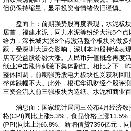
但仍保持缩量，显示投资者情绪依旧谨慎。
盘面上：前期强势股再度表现，水泥板块
居首，福建水泥，同力水泥等纷纷大涨5个点
给力，深长城大涨8个点激活整个板块的做多
跃，受深圳大运会影响，深圳本地股持续表
店等受益股纷纷大涨。人民币升值概念再度
纸业冲击涨停刺激下集体翻红。相比之下，
整体回调，前期强势股电力板块也受获利回
整体跌幅不大。此外，根据华讯财经个股评
三资金流入前三强板块为造纸、水泥和商业
消息面：国家统计局周三公布4月经济数据
格(CPI)同比上涨5.3%，食品价格上涨11.
(PPI)同比上涨6.8%。新增信贷7396亿元，