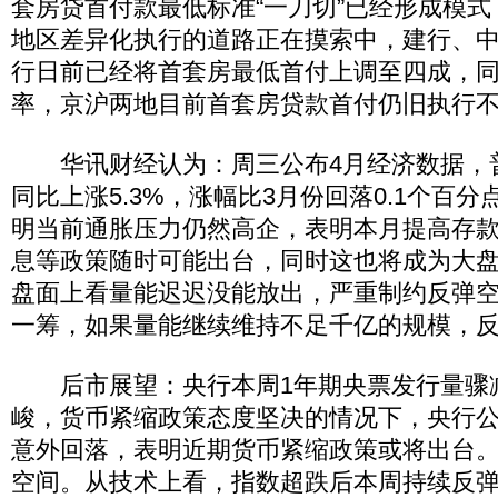
套房贷首付款最低标准“一刀切”已经形成模
地区差异化执行的道路正在摸索中，建行、
行日前已经将首套房最低首付上调至四成，
率，京沪两地目前首套房贷款首付仍旧执行
华讯财经认为：周三公布4月经济数据，普
同比上涨5.3%，涨幅比3月份回落0.1个百
明当前通胀压力仍然高企，表明本月提高存
息等政策随时可能出台，同时这也将成为大盘
盘面上看量能迟迟没能放出，严重制约反弹
一筹，如果量能继续维持不足千亿的规模，
后市展望：央行本周1年期央票发行量骤
峻，货币紧缩政策态度坚决的情况下，央行
意外回落，表明近期货币紧缩政策或将出台
空间。从技术上看，指数超跌后本周持续反