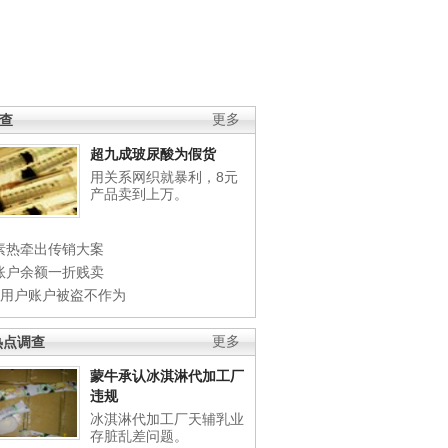
调查
更多
超九成玻尿酸为假货
用关系网织就暴利，8元
产品卖到上万。
素热牵出传销大案
账户余额一折贱卖
店用户账户被盗不作为
热点调查
更多
蒙牛承认冰淇淋代加工厂
违规
冰淇淋代加工厂天辅乳业
存脏乱差问题。