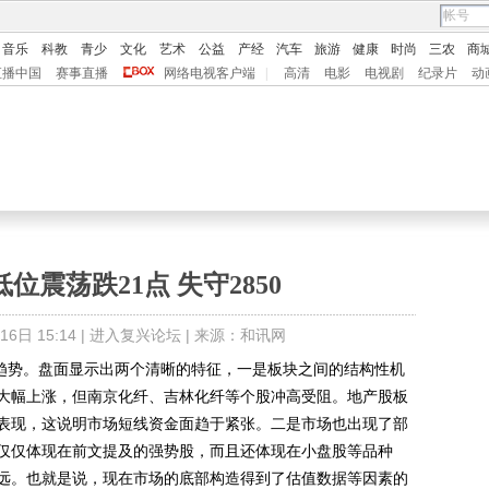
音乐
科教
青少
文化
艺术
公益
产经
汽车
旅游
健康
时尚
三农
商
直播中国
赛事直播
网络电视客户端
|
高清
电影
电视剧
纪录片
动
位震荡跌21点 失守2850
日 15:14 |
进入复兴论坛
| 来源：和讯网
趋势。盘面显示出两个清晰的特征，一是板块之间的结构性机
大幅上涨，但南京化纤、吉林化纤等个股冲高受阻。地产股板
表现，这说明市场短线资金面趋于紧张。二是市场也出现了部
仅仅体现在前文提及的强势股，而且还体现在小盘股等品种
远。也就是说，现在市场的底部构造得到了估值数据等因素的