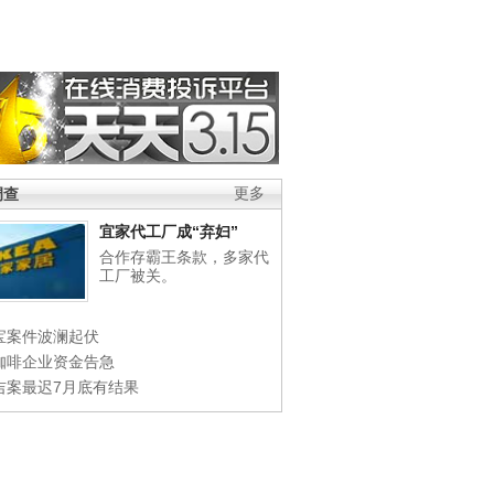
调查
更多
宜家代工厂成“弃妇”
合作存霸王条款，多家代
工厂被关。
宝案件波澜起伏
咖啡企业资金告急
吉案最迟7月底有结果