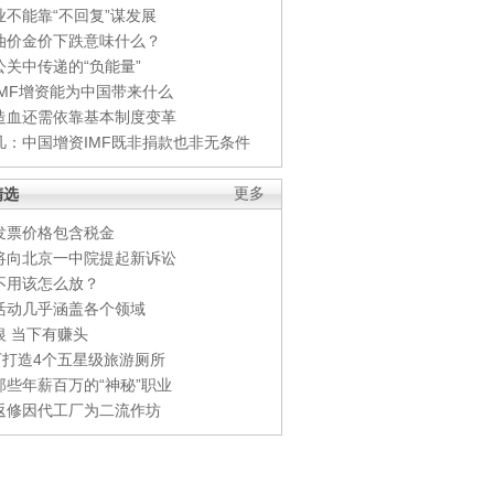
业不能靠“不回复”谋发展
油价金价下跌意味什么？
公关中传递的“负能量”
IMF增资能为中国带来什么
造血还需依靠基本制度变革
凡：中国增资IMF既非捐款也非无条件
精选
更多
发票价格包含税金
将向北京一中院提起新诉讼
不用该怎么放？
活动几乎涵盖各个领域
银 当下有赚头
0万打造4个五星级旅游厕所
那些年薪百万的“神秘”职业
返修因代工厂为二流作坊