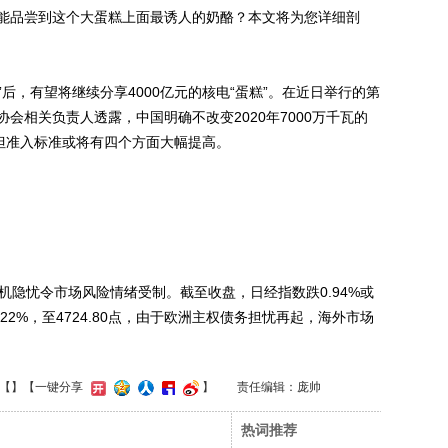
能品尝到这个大蛋糕上面最诱人的奶酪？本文将为您详细剖
后，有望将继续分享4000亿元的核电“蛋糕”。在近日举行的第
会相关负责人透露，中国明确不改变2020年7000万千瓦的
，但准入标准或将有四个方面大幅提高。
隐忧令市场风险情绪受制。截至收盘，日经指数跌0.94%或
.22%，至4724.80点，由于欧洲主权债务担忧再起，海外市场
【
】
【一键分享
】
责任编辑：庞帅
热词推荐