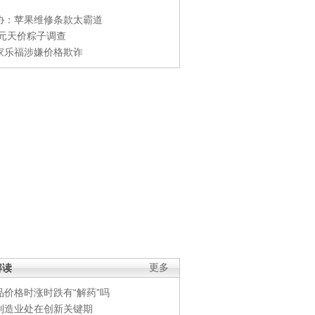
协：苹果维修条款太霸道
0元天价粽子调查
家乐福涉嫌价格欺诈
解读
更多
品价格时涨时跌有“解药”吗
制造业处在创新关键期