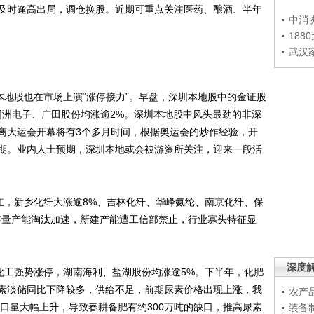
及时逢高出局，调仓换股。近期可重点关注医药、酿酒、半年
中消
188
武汉
地股也在市场上演“涨停接力”。早盘，深圳本地股中的金证股
同洲电子、广田股份均涨逾2%。深圳本地股中风头最劲的非深
离大运会开幕将有3个多月时间，根据奥运会的炒作经验，开
期。业内人士预期，深圳本地或会被游资所关注，迎来一段活
，新乡化纤大涨逾8%、吉林化纤、华峰氨纶、南京化纤、保
存量产能淘汰加速，新建产能遭工信部禁止，行业寡头特征显
深度
工强势涨停，湖南海利、盐湖股份均涨逾5%。下半年，化肥
素淡储同比下降较多，供给不足，前期尿素价格出现上涨，我
农产
出口量大幅上升，导致春耕备肥有约300万吨的缺口，推高尿素
装备