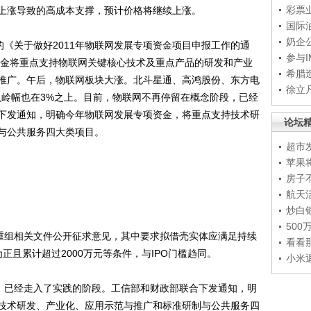
彩票
上涨导致的高成本支撑，预计价格将继续上涨。
国际
奶企
《关于做好2011年物联网发展专项资金项目申报工作的通
参与
项资金将重点支持物联网关键核心技术及重点产品的研发和产业
希腊
推广。午后，物联网板块大涨。北斗星通、高鸿股份、东方电
徐立
贝岭幅也在3%之上。目前，物联网不再停留在概念阶段，已经
下发通知，明确今年物联网发展专项资金，将重点支持技术研
论坛
与公共服务四大类项目。
超市
苹果
房子
航天
炒白
50
重组相关文件公开征求意见，其中要求拟借壳实体应满足持续
看看
正且累计超过2000万元等条件，与IPO门槛趋同。
小米
，已经走入了实践的阶段。工信部和财政部联合下发通知，明
技术研发、产业化、应用示范与推广和标准研制与公共服务四