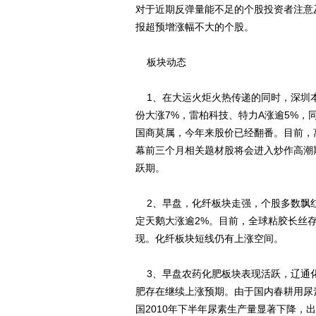
对于近期反弹量能不足的个股投资者注意
报超预增涨幅不大的个股。
板块动态
1、在大运火炬火热传递的同时，深圳本
份大涨7%，雷柏科技、特力A涨逾5%，
国商莫属，今年来股价已经翻番。目前，
幕前三个月相关题材股将会进入炒作高潮
跃期。
2、早盘，化纤板块走强，个股多数飘红
定天鹅大涨逾2%。目前，全球粘胶长丝
现。化纤板块短线仍有上涨空间。
3、早盘农药化肥板块表现活跃，辽通化
肥存在继续上涨预期。由于国内春耕用尿
国2010年下半年尿素生产量显著下降，