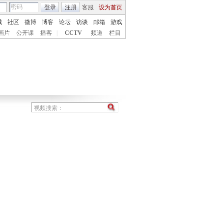
登录
注册
客服
设为首页
城
社区
微博
博客
论坛
访谈
邮箱
游戏
画片
公开课
播客
|
CCTV
频道
栏目