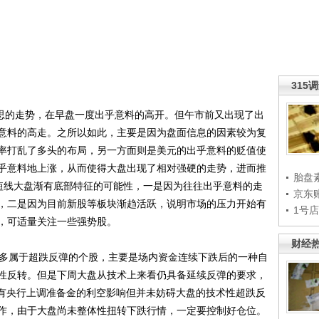
315
思的走势，在早盘一度出乎意料的高开。但午市前又出现了出
意料的高走。之所以如此，主要是因为盘面信息的因素较为复
率打乱了多头的布局，另一方面则是美元的出乎意料的贬值使
乎意料地上涨，从而使得大盘出现了相对强硬的走势，进而推
胎盘
短线大盘渐有底部特征的可能性，一是因为往往出乎意料的走
京东
，二是因为目前新股等板块渐趋活跃，说明市场的压力开始有
1号
，可适量关注一些强势股。
财经
多属于超跌反弹的个股，主要是场内资金连续下跌后的一种自
性反转。但是下周大盘从技术上来看仍具备延续反弹的要求，
日虽然有央行上调准备金的利空影响但并未妨碍大盘的技术性超跌反
作，由于大盘尚未整体性扭转下跌行情，一定要控制好仓位。