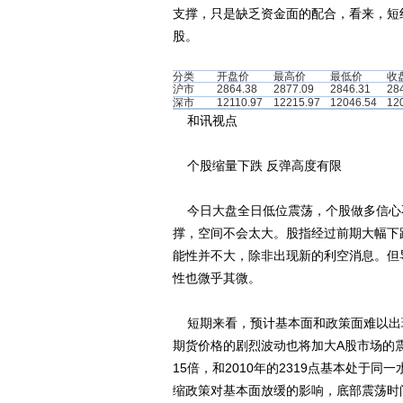
支撑，只是缺乏资金面的配合，看来，短
股。
分类
开盘价
最高价
最低价
收
沪市
2864.38
2877.09
2846.31
28
深市
12110.97
12215.97
12046.54
12
和讯视点
个股缩量下跌 反弹高度有限
今日大盘全日低位震荡，个股做多信心
撑，空间不会太大。股指经过前期大幅下
能性并不大，除非出现新的利空消息。但
性也微乎其微。
短期来看，预计基本面和政策面难以出
期货价格的剧烈波动也将加大A股市场的震
15倍，和2010年的2319点基本处于同
缩政策对基本面放缓的影响，底部震荡时间