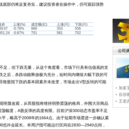
线底部仍将反复夯实，建议投资者在操作中，仍可跟踪强势
盘价
上涨(%)
成交额(亿)
上涨(只)
下跌(只)
49.07
-0.76%
966
353
556
051.24
-0.87%
701
581
702
公司
不足，但下跌无量，从这个角度看，市场下行具有估值底的支
跌之后，杀跌动能释放极为充分，短时间内继续大幅下跌的可
导致股指下跌的基本因素并未改变，市场走出V型反转的可能
加多
后谷
王老
现明显改观，从而股指将维持弱势震荡的格局，外围大宗商品
荡幅度，A股反弹的高度有限。目前沪深300动态市盈率不足
一水平，略高于2008年的1664点。由于短期市场需进一步确认紧
也许会延长。本周沪指可能运行区间在2830—2940点间，