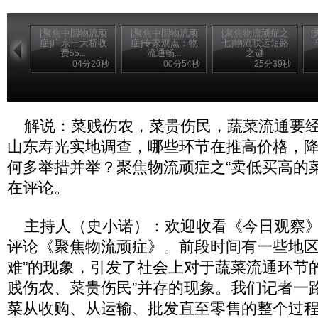
[聚焦中国物流顽
[聚焦中国物流顽
[聚焦物流顽症之
症]广东一大桥收
症]专家观点：物
七]物流联运短路
费55...
流通畅...
之谜
04分20秒
00分54秒
25分39秒
解说：菜贱伤农，菜贵伤民，蔬菜流通要经
山东寿光实地调查，哪些环节在推高价格，
何多举措并举？聚焦物流顽症之“卖低买高的
在评论。
主持人（史小诺）：欢迎收看《今日观察》
评论《聚焦物流顽症》。前段时间有一些地区
难”的现象，引发了社会上对于蔬菜流通环节
贱伤农、菜贵伤民”并存的现象。我们记者一
菜从收购、从运输、批发直至零售的整个过