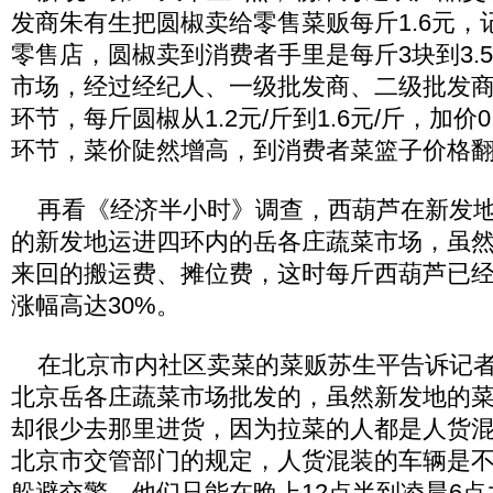
发商朱有生把圆椒卖给零售菜贩每斤1.6元，
零售店，圆椒卖到消费者手里是每斤3块到3.
市场，经过经纪人、一级批发商、二级批发
环节，每斤圆椒从1.2元/斤到1.6元/斤，加价
环节，菜价陡然增高，到消费者菜篮子价格
再看《经济半小时》调查，西葫芦在新发地只
的新发地运进四环内的岳各庄蔬菜市场，虽
来回的搬运费、摊位费，这时每斤西葫芦已经
涨幅高达30%。
在北京市内社区卖菜的菜贩苏生平告诉记者
北京岳各庄蔬菜市场批发的，虽然新发地的
却很少去那里进货，因为拉菜的人都是人货
北京市交管部门的规定，人货混装的车辆是
躲避交警，他们只能在晚上12点半到凌晨6