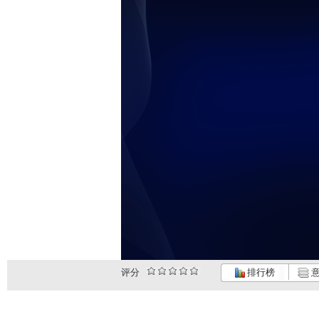
评分
排行榜
意