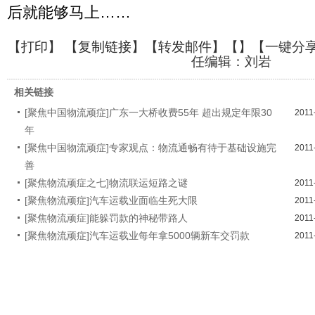
后就能够马上……
【
打印
】 【
复制链接
】【
转发邮件
】【
】
【一键分
任编辑：刘岩
相关链接
[聚焦中国物流顽症]广东一大桥收费55年 超出规定年限30
2011
年
[聚焦中国物流顽症]专家观点：物流通畅有待于基础设施完
2011
善
[聚焦物流顽症之七]物流联运短路之谜
2011
[聚焦物流顽症]汽车运载业面临生死大限
2011
[聚焦物流顽症]能躲罚款的神秘带路人
2011
[聚焦物流顽症]汽车运载业每年拿5000辆新车交罚款
2011