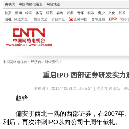
央视网
|
中国网络电视台
|
网站地图
首页
新闻
经济
体育
综艺
春晚
戏曲
音乐
科教
青少
文化
艺术
电视
频道大全
栏目大全
节目大全
直播中国
赛事直播
网络
中国网络电视台
>
经济台
>
财经资讯
>
重启IPO 西部证券研发实力
发布时间:2011年05月21日 05:24 |
进入复兴论坛
| 
赵锋
偏安于西北一隅的西部证券，在2007年、2
利后，再次冲刺IPO以向公司十周年献礼。