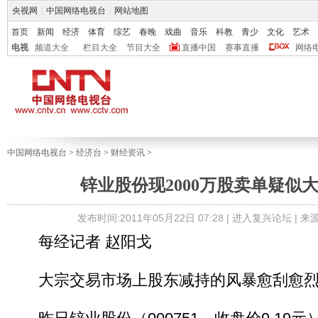
央视网
|
中国网络电视台
|
网站地图
首页
新闻
经济
体育
综艺
春晚
戏曲
音乐
科教
青少
文化
艺术
电视
频道大全
栏目大全
节目大全
直播中国
赛事直播
网络
中国网络电视台
>
经济台
>
财经资讯
>
锌业股份现2000万股卖单疑似
发布时间:2011年05月22日 07:28 |
进入复兴论坛
| 
每经记者 赵阳戈
大宗交易市场上股东减持的风暴愈刮愈烈