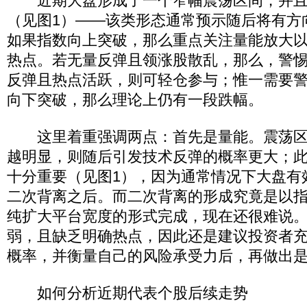
近期大盘形成了一个窄幅震荡区间，并且
（见图1）——该类形态通常预示随后将有方
如果指数向上突破，那么重点关注量能放大
热点。若无量反弹且领涨股散乱，那么，警
反弹且热点活跃，则可轻仓参与；惟一需要
向下突破，那么理论上仍有一段跌幅。
这里着重强调两点：首先是量能。震荡区
越明显，则随后引发技术反弹的概率更大；此
十分重要（见图1），因为通常情况下大盘有
二次背离之后。而二次背离的形成究竟是以
纯扩大平台宽度的形式完成，现在还很难说
弱，且缺乏明确热点，因此还是建议投资者
概率，并衡量自己的风险承受力后，再做出
如何分析近期代表个股后续走势