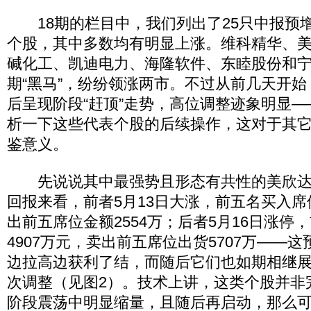
18期的栏目中，我们列出了25只中报预
个股，其中多数均有明显上涨。维科精华、美
碱化工、凯迪电力、海隆软件、东睦股份和
期“黑马”，纷纷领涨两市。不过从前几天开
后呈现阶段“赶顶”走势，高位调整迹象明显
析一下这些代表个股的后续操作，这对于其
鉴意义。
先说说其中最强势且形态有共性的美欣达
回报来看，前者5月13日大涨，前五名买入席位
出前五席位金额2554万；后者5月16日涨停
4907万元，卖出前五席位出货5707万——
边拉高边获利了结，而随后它们也如期相继
次调整（见图2）。技术上讲，这类个股并非
阶段震荡中明显缩量，且随后再启动，那么