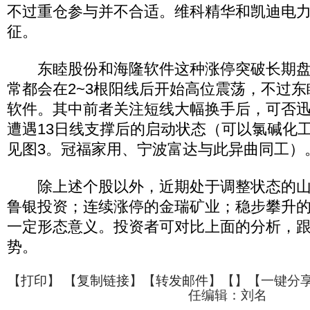
不过重仓参与并不合适。维科精华和凯迪电
征。
东睦股份和海隆软件这种涨停突破长期盘
常都会在2~3根阳线后开始高位震荡，不过
软件。其中前者关注短线大幅换手后，可否
遭遇13日线支撑后的启动状态（可以氯碱化
见图3。冠福家用、宁波富达与此异曲同工）
除上述个股以外，近期处于调整状态的山
鲁银投资；连续涨停的金瑞矿业；稳步攀升
一定形态意义。投资者可对比上面的分析，
势。
【
打印
】 【
复制链接
】【
转发邮件
】【
】
【一键分
任编辑：刘名