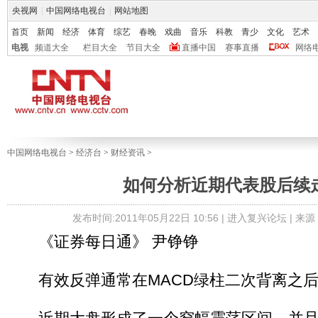
央视网
|
中国网络电视台
|
网站地图
首页
新闻
经济
体育
综艺
春晚
戏曲
音乐
科教
青少
文化
艺术
电视
频道大全
栏目大全
节目大全
直播中国
赛事直播
网络
中国网络电视台
>
经济台
>
财经资讯
>
如何分析近期代表股后续
发布时间:2011年05月22日 10:56 |
进入复兴论坛
| 来
《证券每日通》 尹铮铮
有效反弹通常在MACD绿柱二次背离之