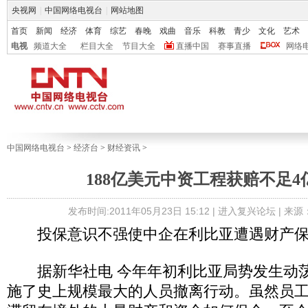
央视网
|
中国网络电视台
|
网站地图
首页
新闻
经济
体育
综艺
春晚
戏曲
音乐
科教
青少
文化
艺术
电视
频道大全
栏目大全
节目大全
直播中国
赛事直播
网络
中国网络电视台
>
经济台
>
财经资讯
>
188亿美元中资工程获赔不足4
发布时间:2011年05月23日 15:12 |
进入复兴论坛
| 来
投保意识不强使中企在利比亚遭遇财产保
据新华社电 今年年初利比亚局势发生动荡
施了史上规模最大的人员撤离行动。虽然员