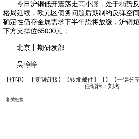
今日沪铜低开震荡走高小涨，处于弱势反
格局延续，欧元区债务问题后期制约反弹空
确定性仍存金属需求下半年恐将放缓，沪铜
下方支撑位65000元；
北京中期研发部
吴峥峥
【
打印
】 【
复制链接
】【
转发邮件
】【
】
【一键分
任编辑：刘名
相关链接