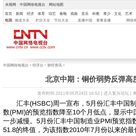
央视网
|
中国网络电视台
|
网站地图
首页
新闻
经济
体育
综艺
春晚
戏曲
音乐
科教
青少
文化
艺术
电视
频道大全
栏目大全
节目大全
直播中国
赛事直播
网络
中国网络电视台
>
经济台
>
财经资讯
>
北京中期：铜价弱势反弹高
发布时间:2011年05月24日 16:52 |
进入复兴论坛
|
汇丰(HSBC)周一宣布，5月份汇丰中国
数(PMI)的预览指数降至10个月低点，显示
一步减慢。5月份汇丰中国制造业PMI预览指数
51.8的终值，为该指数2010年7月份以来的