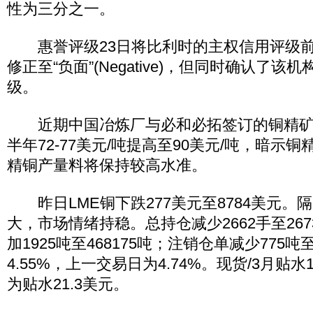
性为三分之一。
惠誉评级23日将比利时的主权信用评级前景从“稳
修正至“负面”(Negative)，但同时确认了该机
级。
近期中国冶炼厂与必和必拓签订的铜精矿
半年72-77美元/吨提高至90美元/吨，暗示
精铜产量料将保持较高水准。
昨日LME铜下跌277美元至8784美元。
大，市场情绪持稳。总持仓减少2662手至267
加1925吨至468175吨；注销仓单减少775吨
4.55%，上一交易日为4.74%。现货/3月贴
为贴水21.3美元。