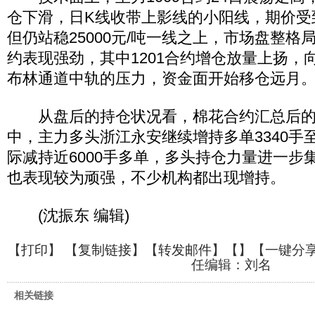
仓下滑，日K线收带上影线的小阳线，期价受
但仍站稳25000元/吨一线之上，市场盘整格
约表现强劲，其中1201合约增仓放量上扬，向
布林通道中轨的压力，资金面开始移仓远月
从盘后的持仓状况看，棉花合约汇总后的持
中，主力多头浙江永安继续增持多单3340手
际减持近6000手多单，多头持仓力量进一步
也表现较为顽强，不少机构都出现增持。
(沈振东 编辑)
【
打印
】 【
复制链接
】【
转发邮件
】【
】
【一键分
任编辑：刘名
相关链接