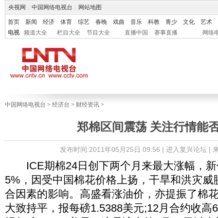
央视网
|
中国网络电视台
|
网站地图
首页
新闻
经济
体育
综艺
春晚
戏曲
音乐
科教
青少
文化
艺术
电视
频道大全
栏目大全
节目大全
直播中国
赛事直播
网络
中国网络电视台
>
经济台
>
财经资讯
>
郑棉区间震荡 关注行情能
发布时间:2011年05月25日 09:56 |
进入复兴论坛
|
ICE期棉24日创下两个月来最大涨幅，新
5%，因受中国棉花价格上扬，干旱和洪灾威
合因素的影响。高盛看涨油价，亦提振了棉花
大致持平，报每磅1.5388美元;12月合约收高6