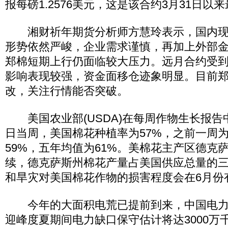
报每磅1.2576美元，这是该合约3月31日以
湘财祈年期货分析师方慧玲表示，国内现
形势依然严峻，企业需求谨慎，再加上外部
郑棉短期上行仍面临较大压力。远月合约受
影响表现较强，资金面移仓迹象明显。目前
改，关注行情能否突破。
美国农业部(USDA)在每周作物生长报告中
日当周，美国棉花种植率为57%，之前一周为
59%，五年均值为61%。美棉花主产区德克
续，德克萨斯州棉花产量占美国供应总量的
和旱灾对美国棉花作物的损害程度会在6月份
今年的大面积电荒已提前到来，中国电力
迎峰度夏期间电力缺口保守估计将达3000万