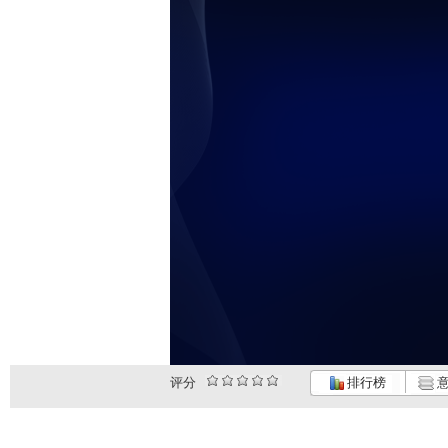
评分
排行榜
意