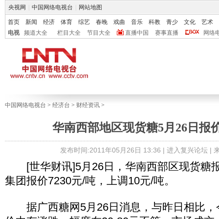
央视网
|
中国网络电视台
|
网站地图
首页
新闻
经济
体育
综艺
春晚
戏曲
音乐
科教
青少
文化
艺术
电视
频道大全
栏目大全
节目大全
直播中国
赛事直播
网络
中国网络电视台
>
经济台
>
财经资讯
>
华南西部地区现货糖5月26日报
发布时间:2011年05月26日 13:36 |
进入复兴论坛
|
[世华财讯]5月26日，华南西部区现货糖
集团报价7230元/吨，上调10元/吨。
据广西糖网5月26日消息，与昨日相比，