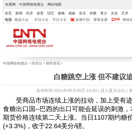
央视网
|
中国网络电视台
|
网站地图
首页
新闻
经济
体育
综艺
春晚
戏曲
音乐
科教
青少
文化
艺术
电视
频道大全
栏目大全
节目大全
直播中国
赛事直播
网络
中国网络电视台
>
经济台
>
财经资讯
>
白糖跳空上涨 但不建议
发布时间:2011年05月26日 14:00 |
进入复兴论坛
|
受商品市场连续上涨的拉动，加上受有迹
食糖出口国--巴西的出口可能会延误的刺激，
期货价格连续第二天上涨。当日1107期约糖价
(+3.3%)，收于22.64美分/磅。