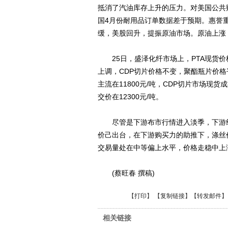
抵消了汽油库存上升的压力。对美国公共
国4月份耐用品订单数据差于预期。惠誉
缓，美股回升，提振原油市场。原油上涨
25日，盛泽化纤市场上，PTA现货价
上调，CDP切片价格不变，聚酯瓶片价格
主流在11800元/吨，CDP切片市场现
交价在12300元/吨。
尽管是下游布市行情进入淡季，下游织
价己出台，在下游购买力的助推下，涤丝
交易量处在中等偏上水平，价格走稳中上涨，
(蔡旺春 撰稿)
【
打印
】 【
复制链接
】【
转发邮件
】
相关链接