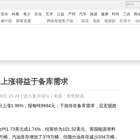
音乐
科教
青少
文化
艺术
公益
产经
汽车
旅游
健康
时尚
三农
商
直播中国
赛事直播
网络电视客户端
|
高清
电影
电视剧
纪录片
动
A上涨得益于备库需求
日 15:24 |
进入复兴论坛
| 来源：世华财讯
日上涨1.96%，报每吨9694元，下游存在备库需求，且宏观政
.73美元或1.74%，结算价为101.32美元。美国能源资料
万桶，汽油库存增加了379万桶，但馏分油库存减少204万桶，