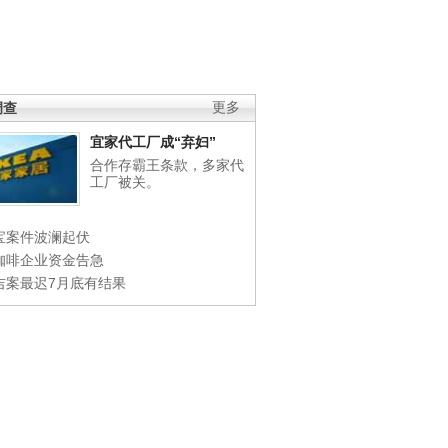
调查
更多
宜家代工厂成“弃妇”
合作存霸王条款，多家代
工厂被关。
宝案件波澜起伏
咖啡企业资金告急
吉案最迟7月底有结果