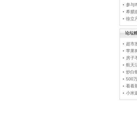
参与
希腊
徐立
论坛
超市
苹果
房子
航天
炒白
50
看看
小米