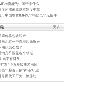
IMF增资能为中国带来什么
造血还需依靠基本制度变革
凡：中国增资IMF既非捐款也非无条件
精选
更多
发票价格包含税金
将向北京一中院提起新诉讼
不用该怎么放？
活动几乎涵盖各个领域
银 当下有赚头
0万打造4个五星级旅游厕所
那些年薪百万的“神秘”职业
返修因代工厂为二流作坊