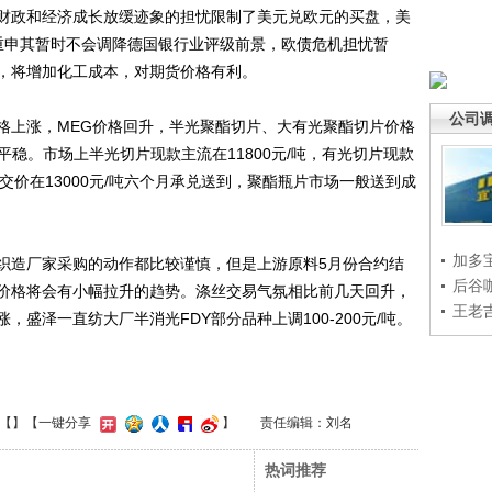
财政和经济成长放缓迹象的担忧限制了美元兑欧元的买盘，美
重申其暂时不会调降德国银行业评级前景，欧债危机担忧暂
，将增加化工成本，对期货价格有利。
公司
格上涨，MEG价格回升，半光聚酯切片、大有光聚酯切片价格
平稳。市场上半光切片现款主流在11800元/吨，有光切片现款
货成交价在13000元/吨六个月承兑送到，聚酯瓶片市场一般送到成
加多
造厂家采购的动作都比较谨慎，但是上游原料5月份合约结
后谷
价格将会有小幅拉升的趋势。涤丝交易气氛相比前几天回升，
王老
盛泽一直纺大厂半消光FDY部分品种上调100-200元/吨。
【
】
【一键分享
】
责任编辑：刘名
热词推荐