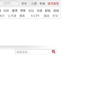
登录
注册
客服
设为首页
城
社区
微博
博客
论坛
访谈
邮箱
游戏
画片
公开课
播客
|
CCTV
频道
栏目