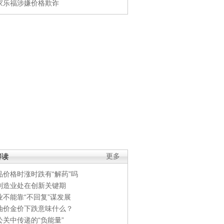
家乐福涉嫌价格欺诈
解读
更多
品价格时涨时跌有“解药”吗
制造业处在创新关键期
业不能靠“不回复”谋发展
油价金价下跌意味什么？
公关中传递的“负能量”