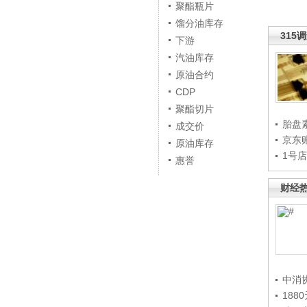
聚酯瓶片
馏分油库存
315
下游
汽油库存
原油合约
CDP
聚酯切片
胎盘
成交价
京东
原油库存
1号
惠誉
财经
中消
188