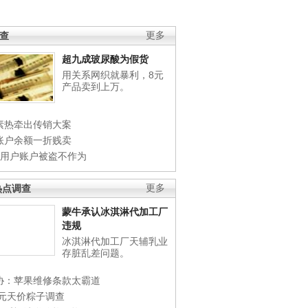
调查
更多
超九成玻尿酸为假货
用关系网织就暴利，8元
产品卖到上万。
素热牵出传销大案
账户余额一折贱卖
店用户账户被盗不作为
热点调查
更多
蒙牛承认冰淇淋代加工厂
违规
冰淇淋代加工厂天辅乳业
存脏乱差问题。
协：苹果维修条款太霸道
0元天价粽子调查