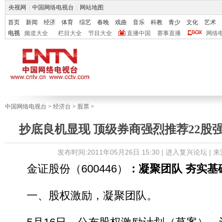
央视网
|
中国网络电视台
|
网站地图
首页
新闻
经济
体育
综艺
春晚
戏曲
音乐
科教
青少
文化
艺术
电视
频道大全
栏目大全
节目大全
直播中国
赛事直播
网络
中国网络电视台
>
经济台
>
股票
>
抄底良机显现 顶级券商强烈推荐22股
发布时间:2011年05月26日 15:30 |
进入复兴论坛
| 
金证股份（600446）
：凝聚团队 夯实基
一、股权激励，凝聚团队。