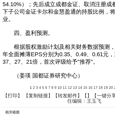
54.10%）；先后成立成都金证、取消注册
下子公司金证卡尔和金慧盈通的持股比例，
业。
四、盈利预测。
根据股权激励计划及相关财务数据预测，预计
年全面摊薄EPS分别为0.35、0.49、0.61
37、27、21倍，首次评级给予"推荐"。
（姜瑛 国都证券研究中心）
1
2
3
4
5
6
7
8
9
10
11
12
13
14
15
16
17
18
19
20
【
打印
】 【
复制链接
】【
转发邮件
】【
】
【一键分
任编辑：王玉飞
相关链接