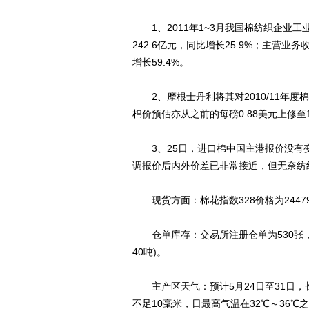
1、2011年1~3月我国棉纺织企业工业总
242.6亿元，同比增长25.9%；主营业务收
增长59.4%。
2、摩根士丹利将其对2010/11年度棉价
棉价预估亦从之前的每磅0.88美元上修至1.
3、25日，进口棉中国主港报价没有
调报价后内外价差已非常接近，但无奈纺
现货方面：棉花指数328价格为24479
仓单库存：交易所注册仓单为530张，较
40吨)。
主产区天气：预计5月24日至31日，
不足10毫米，日最高气温在32℃～36