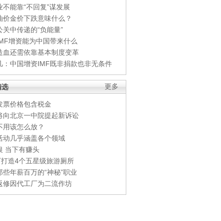
业不能靠“不回复”谋发展
油价金价下跌意味什么？
公关中传递的“负能量”
IMF增资能为中国带来什么
造血还需依靠基本制度变革
凡：中国增资IMF既非捐款也非无条件
精选
更多
发票价格包含税金
将向北京一中院提起新诉讼
不用该怎么放？
活动几乎涵盖各个领域
银 当下有赚头
0万打造4个五星级旅游厕所
那些年薪百万的“神秘”职业
返修因代工厂为二流作坊