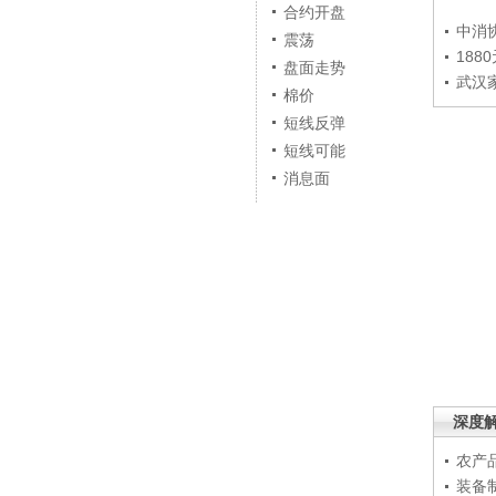
合约开盘
中消
震荡
188
盘面走势
武汉
棉价
短线反弹
短线可能
消息面
深度
农产
装备