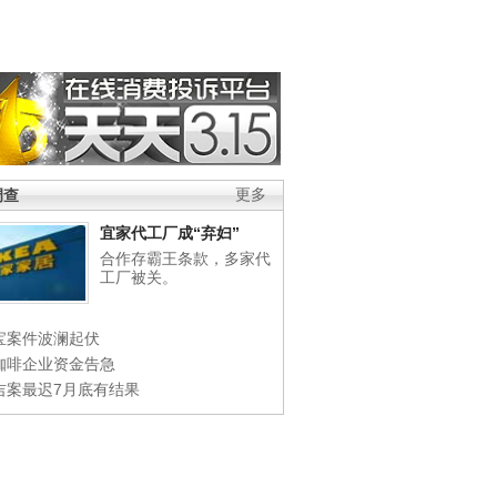
调查
更多
宜家代工厂成“弃妇”
合作存霸王条款，多家代
工厂被关。
宝案件波澜起伏
咖啡企业资金告急
吉案最迟7月底有结果