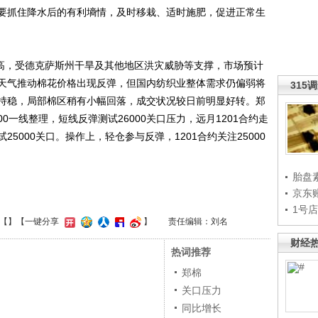
要抓住降水后的有利墒情，及时移栽、适时施肥，促进正常生
高，受德克萨斯州干旱及其他地区洪灾威胁等支撑，市场预计
天气推动棉花价格出现反弹，但国内纺织业整体需求仍偏弱将
315
持稳，局部棉区稍有小幅回落，成交状况较日前明显好转。郑
00一线整理，短线反弹测试26000关口压力，远月1201合约走
5000关口。操作上，轻仓参与反弹，1201合约关注25000
胎盘
京东
1号
【
】
【一键分享
】
责任编辑：刘名
财经
热词推荐
郑棉
关口压力
同比增长