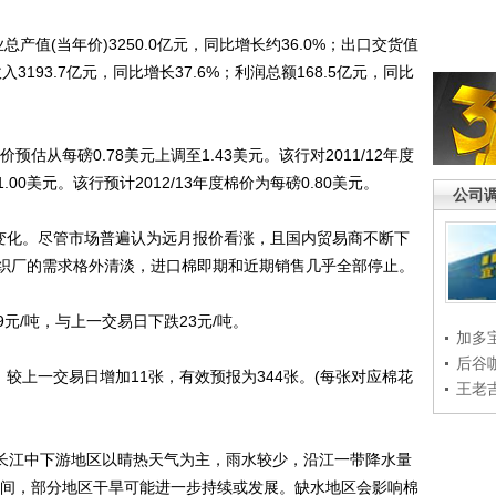
产值(当年价)3250.0亿元，同比增长约36.0%；出口交货值
入3193.7亿元，同比增长37.6%；利润总额168.5亿元，同比
预估从每磅0.78美元上调至1.43美元。该行对2011/12年度
00美元。该行预计2012/13年度棉价为每磅0.80美元。
公司
变化。尽管市场普遍认为远月报价看涨，且国内贸易商不断下
织厂的需求格外清淡，进口棉即期和近期销售几乎全部停止。
元/吨，与上一交易日下跌23元/吨。
加多
后谷
上一交易日增加11张，有效预报为344张。(每张对应棉花
王老
长江中下游地区以晴热天气为主，雨水较少，沿江一带降水量
℃之间，部分地区干旱可能进一步持续或发展。缺水地区会影响棉