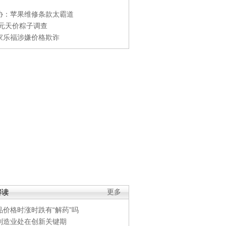
协：苹果维修条款太霸道
0元天价粽子调查
家乐福涉嫌价格欺诈
解读
更多
品价格时涨时跌有“解药”吗
制造业处在创新关键期