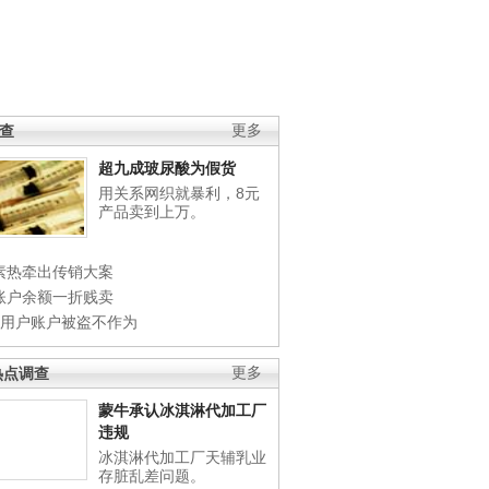
调查
更多
超九成玻尿酸为假货
用关系网织就暴利，8元
产品卖到上万。
素热牵出传销大案
账户余额一折贱卖
店用户账户被盗不作为
热点调查
更多
蒙牛承认冰淇淋代加工厂
违规
冰淇淋代加工厂天辅乳业
存脏乱差问题。