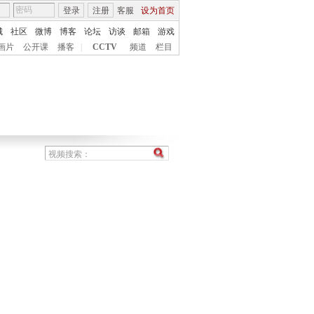
登录
注册
客服
设为首页
城
社区
微博
博客
论坛
访谈
邮箱
游戏
画片
公开课
播客
|
CCTV
频道
栏目