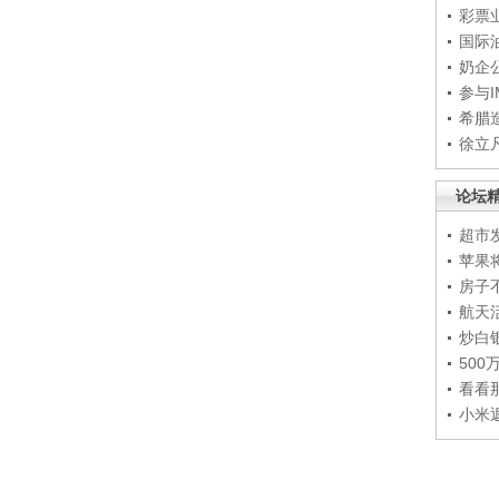
彩票
国际
奶企
参与
希腊
徐立
论坛
超市
苹果
房子
航天
炒白
50
看看
小米