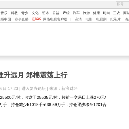
音乐
科教
青少
文化
艺术
公益
产经
汽车
旅游
健康
时尚
三农
商
直播中国
赛事直播
网络电视客户端
|
高清
电影
电视剧
纪录片
动
推升远月 郑棉震荡上行
日 17:23 |
进入复兴论坛
| 来源：新浪财经
00元/吨，收盘于25535元/吨，较前一交易日上涨270元/
6万手，持仓减少51018手至38.59万手，持仓逐步移至1201合