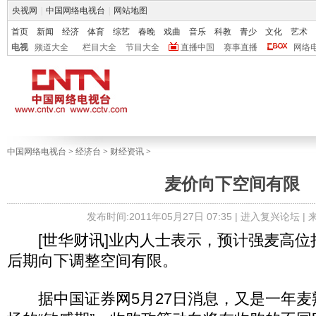
央视网
|
中国网络电视台
|
网站地图
首页
新闻
经济
体育
综艺
春晚
戏曲
音乐
科教
青少
文化
艺术
电视
频道大全
栏目大全
节目大全
直播中国
赛事直播
网络
中国网络电视台
>
经济台
>
财经资讯
>
麦价向下空间有限
发布时间:2011年05月27日 07:35 |
进入复兴论坛
|
[世华财讯]业内人士表示，预计强麦高位
后期向下调整空间有限。
据中国证券网5月27日消息，又是一年麦