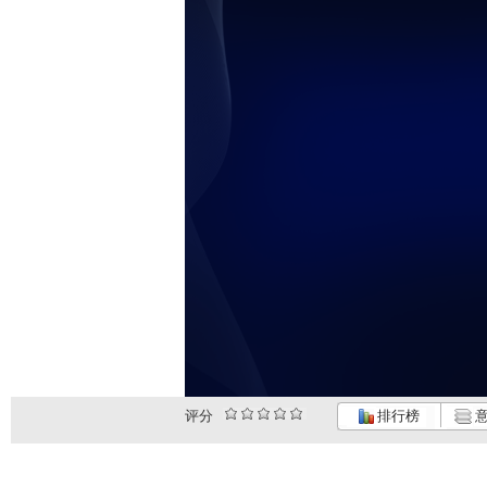
评分
排行榜
意