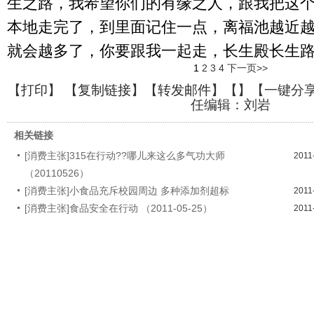
生之路，我希望你们的有缘之人，跟我把这
本地走完了，到里面记住一点，离福池越近
就会越多了，你要跟我一起走，长生殿长生
1
2
3
4
下一页>>
【
打印
】 【
复制链接
】【
转发邮件
】【
】
【一键分
任编辑：刘岩
相关链接
[消费主张]315在行动??哪儿来这么多气功大师
2011
（20110526）
[消费主张]小食品充斥校园周边 多种添加剂超标
2011
[消费主张]食品安全在行动 （2011-05-25）
2011