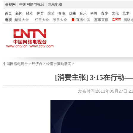
央视网
|
中国网络电视台
|
网站地图
首页
新闻
经济
体育
综艺
春晚
戏曲
音乐
科教
青少
文化
艺术
电视
频道大全
栏目大全
节目大全
直播中国
赛事直播
网络
中国网络电视台
>
经济台
>
经济台滚动新闻
>
[消费主张] 3·15在行动—
发布时间:2011年05月27日 21: