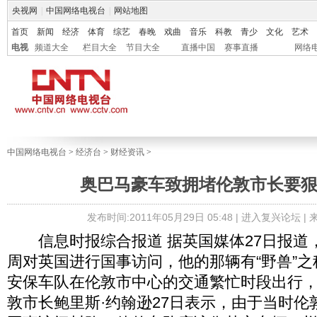
央视网
|
中国网络电视台
|
网站地图
首页
新闻
经济
体育
综艺
春晚
戏曲
音乐
科教
青少
文化
艺术
电视
频道大全
栏目大全
节目大全
直播中国
赛事直播
网络
中国网络电视台
>
经济台
>
财经资讯
>
奥巴马豪车致拥堵伦敦市长要狠罚
发布时间:2011年05月29日 05:48 |
进入复兴论坛
|
信息时报综合报道 据英国媒体27日报道
周对英国进行国事访问，他的那辆有“野兽”
安保车队在伦敦市中心的交通繁忙时段出行
敦市长鲍里斯·约翰逊27日表示，由于当时伦