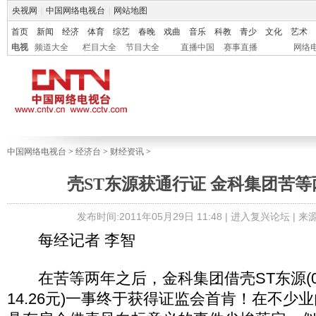
央视网
|
中国网络电视台
|
网站地图
首页
新闻
经济
体育
综艺
春晚
戏曲
音乐
科教
青少
文化
艺术
电视
频道大全
栏目大全
节目大全
直播中国
赛事直播
网络
中国网络电视台
>
经济台
>
财经资讯
>
壳ST东源获通行证 金科集团苦
发布时间:2011年05月29日 11:48 |
进入复兴论坛
| 
每经记者 李智
在苦等两年之后，金科集团借壳ST东源(00
14.26元)一事终于获得证监会首肯！在不少