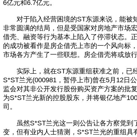
6亿元和6.7亿元。
对于陷入经营困境的ST东源来说，能被知
非常圆满的结局，但是受国家对房地产市场
借壳、融资等行为基本上陷入了停滞状态。正
的成功被看作是房企借壳上市的一个风向标
市场各方产生了一些联想。房企借壳将或放
实际上，就在ST东源重组获准之前，已
S*ST兰光(000981，暂停上市)曾在5月1
监会对其非公开发行股份购买资产方案的批
为S*ST兰光新的控股股东，并将银亿地产10
司。
虽然S*ST兰光这一则公告让各方察觉到
变，但有业内人士猜测，S*ST兰光的重组具