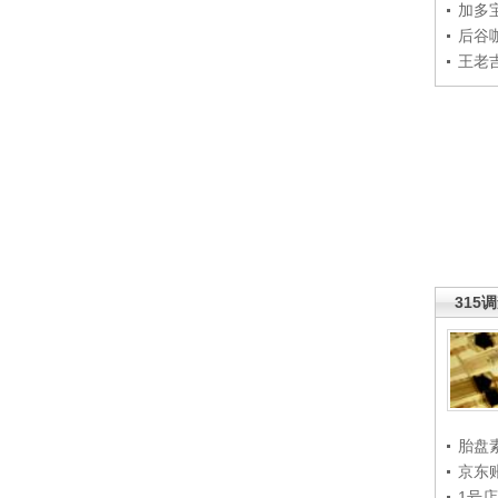
加多
后谷
王老
315
胎盘
京东
1号