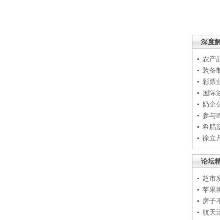
深度
农产
装备
彩票
国际
奶企
参与
希腊
徐立
论坛
超市
苹果
房子
航天