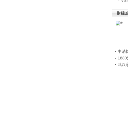
财经
中消
188
武汉