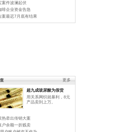
宝案件波澜起伏
咖啡企业资金告急
吉案最迟7月底有结果
调查
更多
超九成玻尿酸为假货
用关系网织就暴利，8元
产品卖到上万。
素热牵出传销大案
账户余额一折贱卖
店用户账户被盗不作为