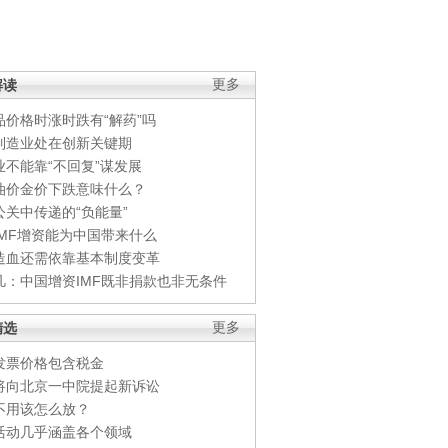
解读
更多
品价格时涨时跌有“解药”吗
制造业处在创新关键期
业不能靠“不回复”谋发展
油价金价下跌意味什么？
公关中传递的“负能量”
IMF增资能为中国带来什么
造血还需依靠基本制度变革
凡：中国增资IMF既非捐款也非无条件
精选
更多
发票价格包含税金
将向北京一中院提起新诉讼
不用该怎么放？
活动几乎涵盖各个领域