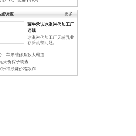
热点调查
更多
蒙牛承认冰淇淋代加工厂
违规
冰淇淋代加工厂天辅乳业
存脏乱差问题。
协：苹果维修条款太霸道
0元天价粽子调查
家乐福涉嫌价格欺诈