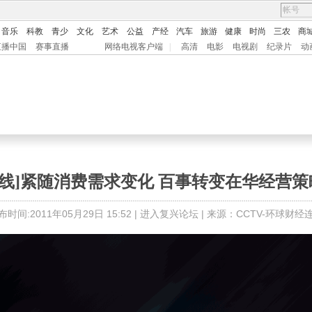
音乐
科教
青少
文化
艺术
公益
产经
汽车
旅游
健康
时尚
三农
商
直播中国
赛事直播
网络电视客户端
|
高清
电影
电视剧
纪录片
动
线]紧随消费需求变化 百事转变在华经营策略(20
布时间:2011年05月29日 15:52 |
进入复兴论坛
| 来源：CCTV-环球财经