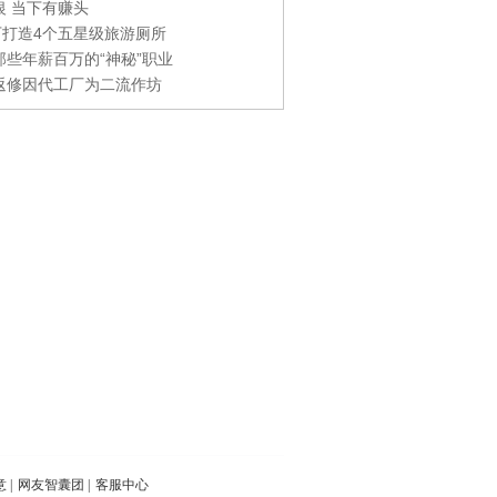
银 当下有赚头
0万打造4个五星级旅游厕所
那些年薪百万的“神秘”职业
返修因代工厂为二流作坊
意
|
网友智囊团
|
客服中心