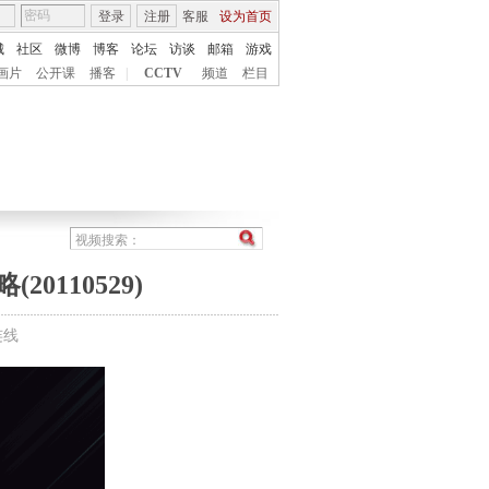
登录
注册
客服
设为首页
城
社区
微博
博客
论坛
访谈
邮箱
游戏
画片
公开课
播客
|
CCTV
频道
栏目
110529)
连线