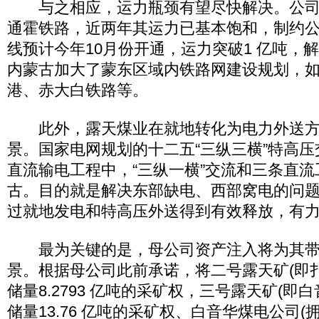
与之相应，运力瓶颈有望尽快解决。公司
通霍铁路，近两年其运力已基本饱和，制约
线预计今年10月份开通，运力突破1 亿吨，
内蒙古加大了蒙东区域内铁路网建设规划，
港、赤大白铁路等。
此外，露天煤业在就地转化为电力外送方
景。国家电网规划的十二五“三纵三横”特高压
直流输电工程中，“三纵一横”交流和三条直
古。目的就是解决东部缺电、西部窝电的问
过就地发电和特高压外送得到有效释放，有
最为关键的是，母公司资产注入将为其带
景。根据母公司此前承诺，将二号露天矿(即
储量8.2793 亿吨的采矿权，三号露天矿(即
储量13.76 亿吨的采矿权、白音华煤电公司