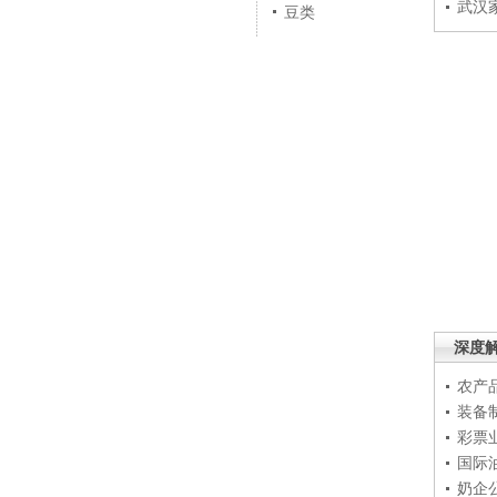
武汉
豆类
深度
农产
装备
彩票
国际
奶企