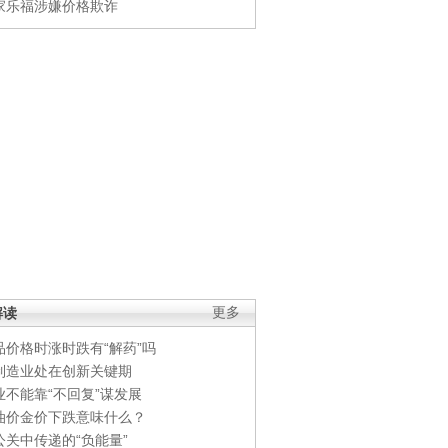
家乐福涉嫌价格欺诈
解读
更多
品价格时涨时跌有“解药”吗
制造业处在创新关键期
业不能靠“不回复”谋发展
油价金价下跌意味什么？
公关中传递的“负能量”