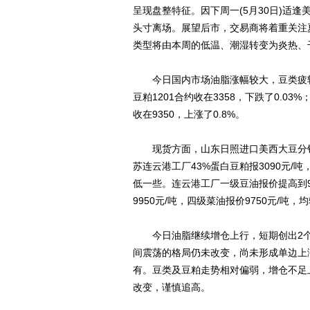
呈现盘整特征。因下周一(5月30日)适
头寸离场。展望后市，交易商将着重关注
类型将由本周的低温、潮湿转变为炎热、
今日国内市场油脂涨幅较大，豆类疲软，至
豆粕1201合约收在3358，下跌了0.03%
收在9350，上涨了0.8%。
现货方面，山东日照进口美西大豆分销价下
苏连云港工厂43%蛋白豆粕报3090元/
低一些。连云港工厂一级豆油报价提高到99
9950元/吨，四级菜油报价9750元/吨
今日油脂继续增仓上行，短期创出2个
间震荡的格局仍未改变，尚未形成单边上
有。豆类及豆粕走势相对偏弱，增仓不足
改变，谨慎追高。