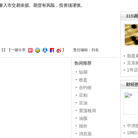
入市交易依据。期货有风险，投资须谨慎。
315
【
】
【一键分享
】
责任编辑：刘名
胎盘
京东
热词推荐
1号
短期
收盘
财经
合约收
豆粕
豆油
震荡格局
油脂
中消
报价
188
消息面