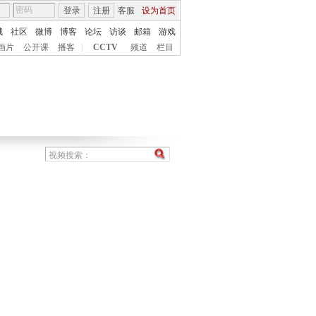
登录
注册
客服
设为首页
城
社区
微博
博客
论坛
访谈
邮箱
游戏
画片
公开课
播客
|
CCTV
频道
栏目