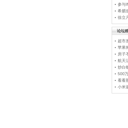
参与
希腊
徐立
论坛
超市
苹果
房子
航天
炒白
50
看看
小米