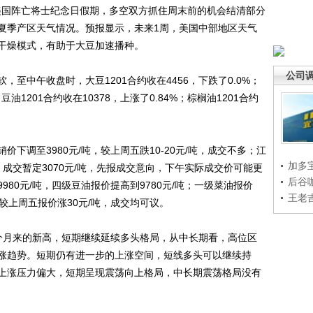
逢美国阵亡将士纪念日假期，多空双方抓住周末前的机会结清部分
夏季产区天气情况。预报显示，未来1周，美国中部地区天气
干燥模式，有助于大豆加速播种。
公司
中午收盘时，大豆1201合约收在4456，下跌了0.0%；
；豆油1201合约收在10378，上涨了0.84%；棕榈油1201合约
调至3980元/吨，较上周五跌10-20元/吨，成交不多；江
加多
吨，成交暂定3070元/吨，先报成交意向，下午实际成交价可能更
后谷
80元/吨，四级豆油报价提高到9780元/吨；一级菜油报价
王老
，均较上周五报价涨30元/吨，成交均可议。
月来的新高，短期继续延续多头格局，从中长期看，高位区
涨趋势。短期仍有进一步的上涨空间，短线多头可以继续持
上涨压力偏大，短期呈现震荡向上格局，中长期震荡格局没有