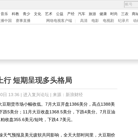
音乐
科教
青少
文化
艺术
公益
产经
汽车
旅游
健康
时尚
三农
商
直播中国
赛事直播
网络电视客户端
|
高清
电影
电视剧
纪录片
动
上行 短期呈现多头格局
日 13:36 |
进入复兴论坛
| 来源：新浪财经
期货市场小幅收低。7月大豆开盘1386美分，高点1388美
，下跌5美分；11月大豆收盘1368.5美分，下跌4美分。7月豆油
豆粕收盘355.6美元/短吨，下跌4.7美元。
天气预报及美元疲软共同影响，全天大部时间里，大豆期价