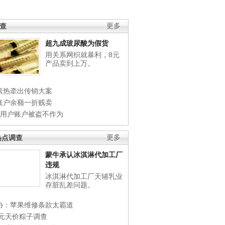
调查
更多
超九成玻尿酸为假货
用关系网织就暴利，8元
产品卖到上万。
素热牵出传销大案
账户余额一折贱卖
店用户账户被盗不作为
热点调查
更多
蒙牛承认冰淇淋代加工厂
违规
冰淇淋代加工厂天辅乳业
存脏乱差问题。
协：苹果维修条款太霸道
0元天价粽子调查