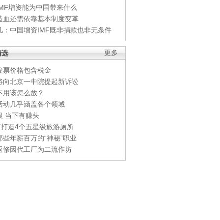
IMF增资能为中国带来什么
造血还需依靠基本制度变革
凡：中国增资IMF既非捐款也非无条件
精选
更多
发票价格包含税金
将向北京一中院提起新诉讼
不用该怎么放？
活动几乎涵盖各个领域
银 当下有赚头
0万打造4个五星级旅游厕所
那些年薪百万的“神秘”职业
返修因代工厂为二流作坊