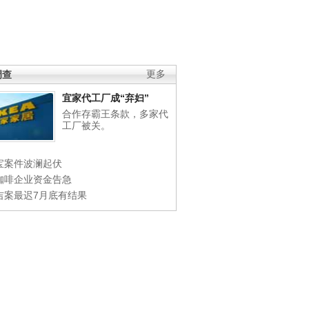
调查
更多
宜家代工厂成“弃妇”
合作存霸王条款，多家代
工厂被关。
宝案件波澜起伏
咖啡企业资金告急
吉案最迟7月底有结果