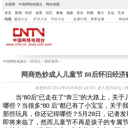
央视网
|
中国网络电视台
|
网站地图
首页
新闻
经济
体育
综艺
春晚
戏曲
音乐
科教
青少
文化
艺术
电视
频道大全
栏目大全
节目大全
直播中国
赛事直播
网络
中国网络电视台
>
经济台
>
财经资讯
>
网商热炒成人儿童节 80后怀旧经
发布时间:2011年05月30日 16:32 |
进入复兴论坛
|
当“80后”已走在了“奔三”的大路上，关于
哪些？当很多“80 后”都已有了小宝宝，关于
那些玩具，你还记得哪些？5月29日，记者
即将来临了，然而儿童节不再是孩子的专属