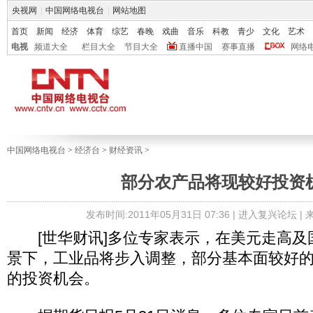
央视网
|
中国网络电视台
|
网站地图
首页
新闻
经济
体育
综艺
春晚
戏曲
音乐
科教
青少
文化
艺术
电视
频道大全
栏目大全
节目大全
直播中国
赛事直播
网络
中国网络电视台
>
经济台
>
财经资讯
>
部分农产品将现较好投资
发布时间:2011年05月31日 07:36 |
进入复兴论坛
|
[世华财讯]多位专家表示，在美元走高及
景下，工业品将步入调整，部分基本面较好
的投资机会。