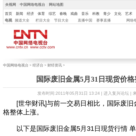
央视网
|
中国网络电视台
|
网站地图
首页
新闻
经济
体育
综艺
春晚
戏曲
音乐
科教
青少
文化
艺术
电视
频道大全
栏目大全
节目大全
直播中国
赛事直播
网络
中国网络电视台
>
经济台
>
财经资讯
>
国际废旧金属5月31日现货价
发布时间:2011年05月31日 13:24 |
进入复兴论坛
|
[世华财讯]与前一交易日相比，国际废旧金
格整体上涨。
以下是国际废旧金属5月31日现货行情 单