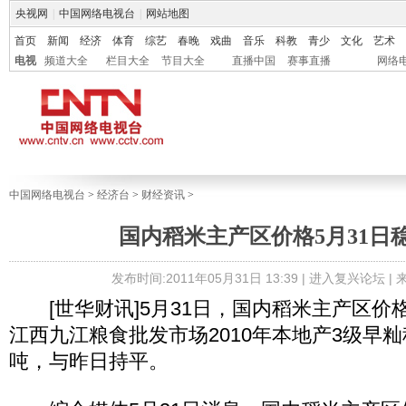
央视网
|
中国网络电视台
|
网站地图
首页
新闻
经济
体育
综艺
春晚
戏曲
音乐
科教
青少
文化
艺术
电视
频道大全
栏目大全
节目大全
直播中国
赛事直播
网络
中国网络电视台
>
经济台
>
财经资讯
>
国内稻米主产区价格5月31日
发布时间:2011年05月31日 13:39 |
进入复兴论坛
|
[世华财讯]5月31日，国内稻米主产区价
江西九江粮食批发市场2010年本地产3级早籼稻
吨，与昨日持平。