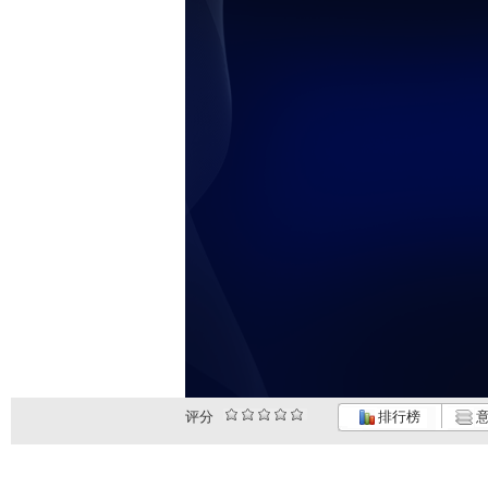
评分
排行榜
意