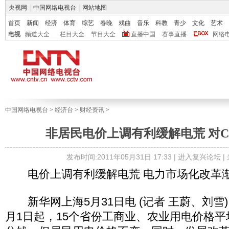
央视网
|
中国网络电视台
|
网站地图
首页
新闻
经济
体育
综艺
春晚
戏曲
音乐
科教
青少
文化
艺术
电视
频道大全
栏目大全
节目大全
直播中国
赛事直播
网络
中国网络电视台
>
经济台
>
财经资讯
>
非居民电价上调有利缓解电荒 对C
发布时间:2011年05月31日 17:33 |
进入复兴论坛
|
电价上调有利缓解电荒 电力市场化改革
新华网上海5月31日电 (记者 王蔚、刘雪)
月1日起，15个省份工商业、农业用电价格平均