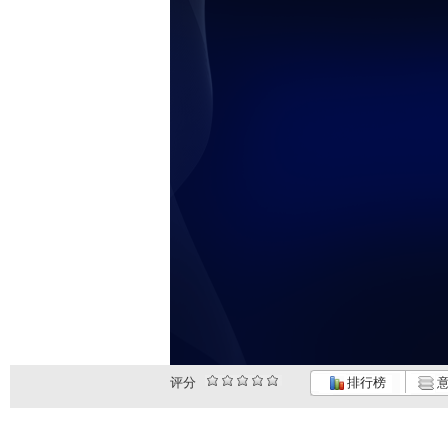
评分
排行榜
意