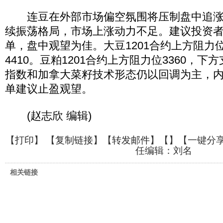
连豆在外部市场偏空氛围将压制盘中追涨
续振荡格局，市场上涨动力不足。建议投资
单，盘中观望为佳。大豆1201合约上方阻力位
4410。豆粕1201合约上方阻力位3360，下
指数和加拿大菜籽技术形态仍以回调为主，
单建议止盈观望。
(赵志欣 编辑)
【
打印
】 【
复制链接
】【
转发邮件
】【
】
【一键分
任编辑：刘名
相关链接