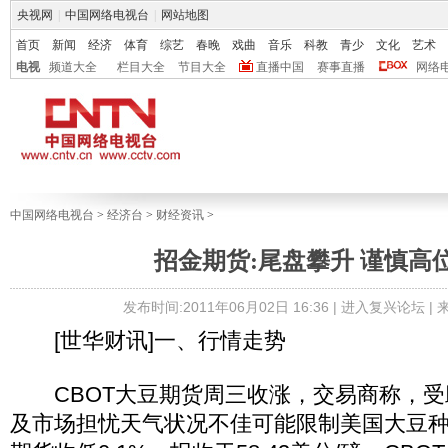
央视网
|
中国网络电视台
|
网站地图
首页
新闻
经济
体育
综艺
春晚
戏曲
音乐
科教
青少
文化
艺术
电视
频道大全
栏目大全
节目大全
直播中国
赛事直播
网络
中国网络电视台
>
经济台
>
财经资讯
>
招金期货:尾盘攀升 谨慎高
发布时间:2011年06月02日 16:36 |
进入复兴论坛
|
[世华财讯]一、行情走势
CBOT大豆期货周三收涨，交易商称，受
及市场担忧天气状况不佳可能限制美国大豆种植