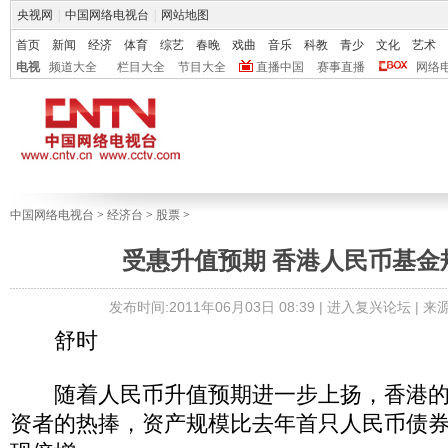
央视网
|
中国网络电视台
|
网站地图
首页
新闻
经济
体育
综艺
春晚
戏曲
音乐
科教
青少
文化
艺术
电视
频道大全
栏目大全
节目大全
直播中国
赛事直播
网络
中国网络电视台
>
经济台
>
股票
>
受惠升值预期 香港人民币基金
发布时间:2011年06月03日 08:39 |
进入复兴论坛
| 
舒时
随着人民币升值预期进一步上扬，香港的
资者的热捧，资产规模比去年首只人民币债