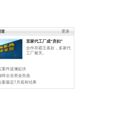
调查
更多
宜家代工厂成“弃妇”
合作存霸王条款，多家代
工厂被关。
宝案件波澜起伏
咖啡企业资金告急
吉案最迟7月底有结果