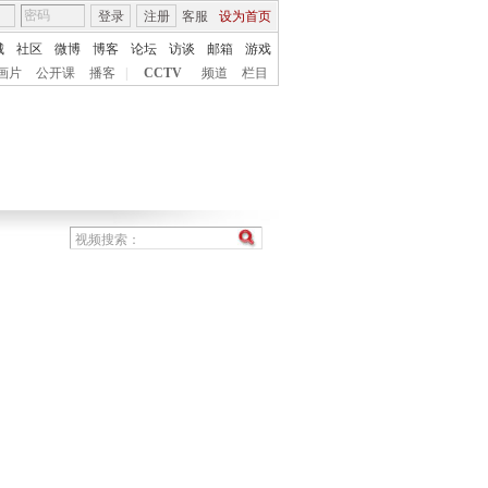
登录
注册
客服
设为首页
城
社区
微博
博客
论坛
访谈
邮箱
游戏
画片
公开课
播客
|
CCTV
频道
栏目