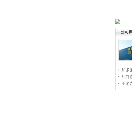
公司
加多
后谷
王老