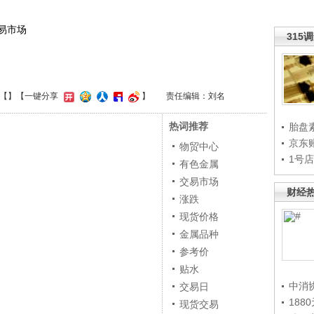
易市场
315
【
】
【一键分享
】
责任编辑：刘名
热词推荐
胎盘
京东
物贸中心
1号
有色金属
交易市场
财经
涨跌
现货价格
金属品种
参考价
贴水
中消
交易日
188
现货交易