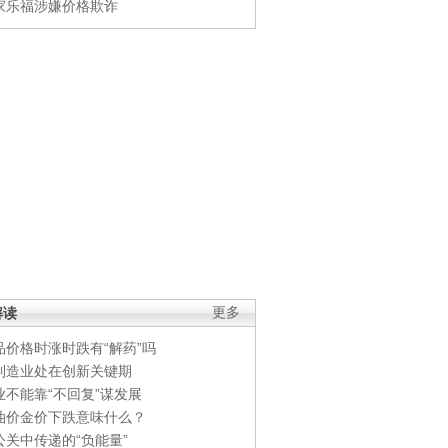
家乐福涉嫌价格欺诈
解读
更多
品价格时涨时跌有“解药”吗
制造业处在创新关键期
业不能靠“不回复”谋发展
油价金价下跌意味什么？
公关中传递的“负能量”