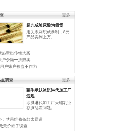
调查
更多
超九成玻尿酸为假货
用关系网织就暴利，8元
产品卖到上万。
素热牵出传销大案
账户余额一折贱卖
店用户账户被盗不作为
热点调查
更多
蒙牛承认冰淇淋代加工厂
违规
冰淇淋代加工厂天辅乳业
存脏乱差问题。
协：苹果维修条款太霸道
0元天价粽子调查