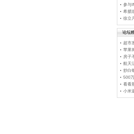
参与
希腊
徐立
论坛
超市
苹果
房子
航天
炒白
50
看看
小米