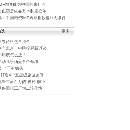
IMF增资能为中国带来什么
造血还需依靠基本制度变革
凡：中国增资IMF既非捐款也非无条件
精选
更多
发票价格包含税金
将向北京一中院提起新诉讼
不用该怎么放？
活动几乎涵盖各个领域
银 当下有赚头
0万打造4个五星级旅游厕所
那些年薪百万的“神秘”职业
返修因代工厂为二流作坊