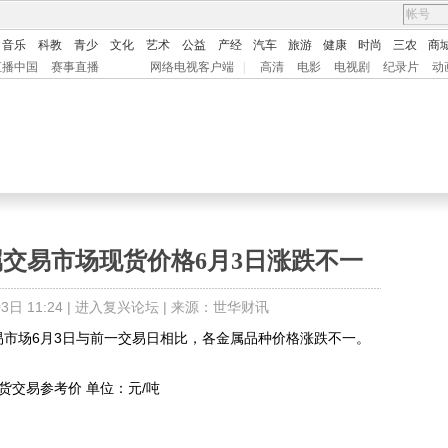
音乐
科教
青少
文化
艺术
公益
产经
汽车
旅游
健康
时尚
三农
商
直播中国
赛事直播
网络电视客户端
|
高清
电影
电视剧
纪录片
动
交易市场现货价格6月3日涨跌不一
日 11:24 |
进入复兴论坛
| 来源：世华财讯
市场6月3日与前一交易日相比，各金属品种价格涨跌不一。
交易参考价 单位：元/吨