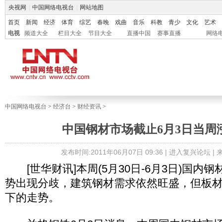
央视网
|
中国网络电视台
|
网站地图
首页
新闻
经济
体育
综艺
春晚
戏曲
音乐
科教
青少
文化
艺术
电视
频道大全
栏目大全
节目大全
直播中国
赛事直播
网络
中国网络电视台
>
经济台
>
财经资讯
>
中国钢材市场截止6月3日当周
发布时间:2011年06月07日 09:36 |
进入复兴论坛
|
[世华财讯]本周(5月30日-6月3日)国内
势出现分歧，建筑钢材需求依然旺盛，但板
下的走势。