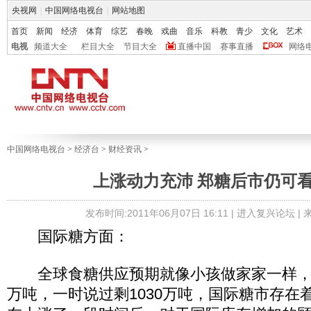
央视网
|
中国网络电视台
|
网站地图
首页
新闻
经济
体育
综艺
春晚
戏曲
音乐
科教
青少
文化
艺术
电视
频道大全
栏目大全
节目大全
直播中国
赛事直播
网络
中国网络电视台
>
经济台
>
财经资讯
>
上涨动力充沛 郑糖后市仍可
发布时间:2011年06月07日 16:11 |
进入复兴论坛
|
国际糖方面：
全球食糖供应预期就像小孩做家家一样，一
万吨，一时说过剩1030万吨，国际糖市存在