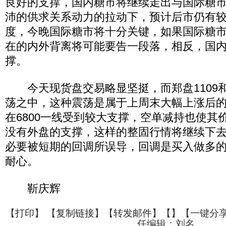
良好的支撑，国内糖市将继续走出与国际糖
沛的供求关系动力的拉动下，预计后市仍有
度，今晚国际糖市将十分关键，如果国际糖
在的内外背离将可能要告一段落，相反，国
撑。
今天现货盘交易略显坚挺，而郑盘1109和1
荡之中，这种震荡是属于上周末大幅上涨后的整
在6800一线受到较大支撑，空单减持也使其
没有外盘的支撑，这样的整固行情将继续下
必要被短期的回调所误导，回调是买入做多
耐心。
靳庆辉
【
打印
】 【
复制链接
】【
转发邮件
】【
】
【一键分
任编辑：刘名