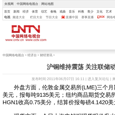
央视网
|
中国网络电视台
|
网站地图
首页
新闻
经济
体育
综艺
春晚
戏曲
音乐
科教
青少
文化
艺术
电视
频道大全
栏目大全
节目大全
直播中国
赛事直播
网络
中国网络电视台
>
经济台
>
财经资讯
>
沪铜维持震荡 关注联储
发布时间:2011年06月07日 16:11 |
进入复兴论坛
|
外盘方面，伦敦金属交易所(LME)三个月期
美元，报每吨9135美元；纽约商品期货交易所(
HGN1收高0.75美分，结算价报每磅4.1420