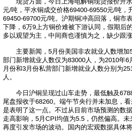
现货方面，今日上海电解铜现货报价升水30
元/吨，平水铜成交价格69400-69550元/
69450-69700元/吨。沪期铜冲高回落，铜
下降，6万9上方铜价难被下游认同，假期后
多以观望为主，中间商也谨慎为之，缺少跟
主要新闻，5月份美国非农就业人数增加54
部门新增就业人数仅为83000人，为2010年
月份和3月份私营部门新增就业人数分别为25100
人。
今日沪铜呈现过山车走势，最低触及67880
尾盘报收于68260。端午节央行并未加息，
是表明了这一点。不过从目前市场预测的数
走高影响，5月CPI均值为5.5，仍然偏高。
再度引发市场的波动。国内的宏观数据具体将