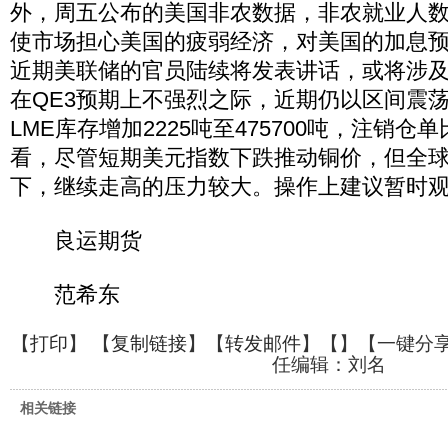
外，周五公布的美国非农数据，非农就业人数仅
使市场担心美国的疲弱经济，对美国的加息
近期美联储的官员陆续将发表讲话，或将涉及
在QE3预期上不强烈之际，近期仍以区间震
LME库存增加2225吨至475700吨，注销仓单
看，尽管短期美元指数下跌推动铜价，但全
下，继续走高的压力较大。操作上建议暂时
良运期货
范希东
【
打印
】 【
复制链接
】【
转发邮件
】【
】
【一键分
任编辑：刘名
相关链接