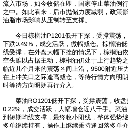
流入市场，如今收储在即，国家停止菜油例
之中。如此看来，后市抛储力度减弱，政策
油脂市场影响从压制转至支撑。
今日棕榈油P1201低开下探，受撑震荡，收
下跌0.49%，成交活跃，微幅减仓。棕榈油
线受撑，在外盘大幅下挫的情况下，棕榈油
空头难以占据主动，棕榈油仍处于上行趋势
临近几个月来的震荡区间上沿，9500附近压
在上冲关口之际逢高减仓，等待行情方向明
时等待方向明朗再行介入。
菜油RO1201低开下探，受撑震荡，收盘报1
0.22%，成交活跃，大幅增仓近八千手。菜
到短期均线支撑，最终收小阳线，整体强势
多单继续持有，操作上继续秉持逢回落多单