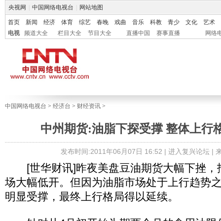
央视网
|
中国网络电视台
|
网站地图
首页
新闻
经济
体育
综艺
春晚
戏曲
音乐
科教
青少
文化
艺术
电视
频道大全
栏目大全
节目大全
直播中国
赛事直播
网络
中国网络电视台
>
经济台
>
财经资讯
>
中州期货:油脂下探受撑 整体上行
发布时间:2011年06月07日 16:52 |
进入复兴论坛
|
[世华财讯]昨夜美盘豆油期货大幅下挫，
场大幅低开。但因为油脂市场处于上行趋势
明显受撑，最终上行格局得以延续。