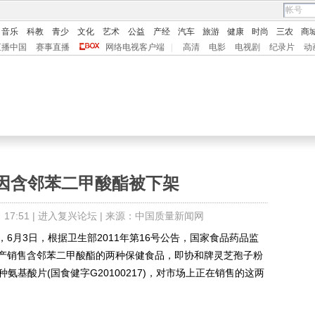
音乐
科教
青少
文化
艺术
公益
产经
汽车
旅游
健康
时尚
三农
商
直播中国
赛事直播
网络电视客户端
|
高清
电影
电视剧
纪录片
动
因含邻苯二甲酸酯被下架
7:51 |
进入复兴论坛
| 来源：中国质量新闻网
月3日，根据卫生部2011年第16号公告，国家食品药品监
产销售含邻苯二甲酸酯的两种保健食品，即协和牌灵芝孢子粉
多种氨基酸片(国食健字G20100217)，对市场上正在销售的这两