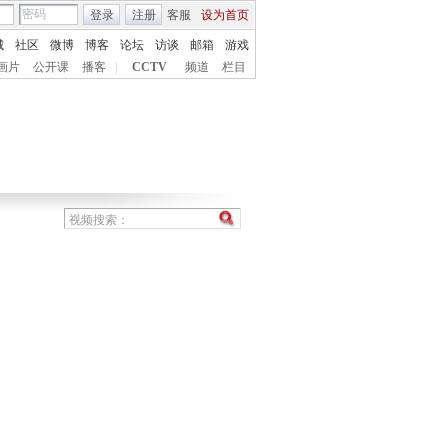
登录
注册
客服
设为首页
城
社区
微博
博客
论坛
访谈
邮箱
游戏
画片
公开课
播客
|
CCTV
频道
栏目