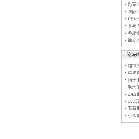
彩票
国际
奶企
参与
希腊
徐立
论坛
超市
苹果
房子
航天
炒白
50
看看
小米