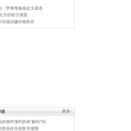
协：苹果维修条款太霸道
0元天价粽子调查
家乐福涉嫌价格欺诈
解读
更多
品价格时涨时跌有“解药”吗
制造业处在创新关键期