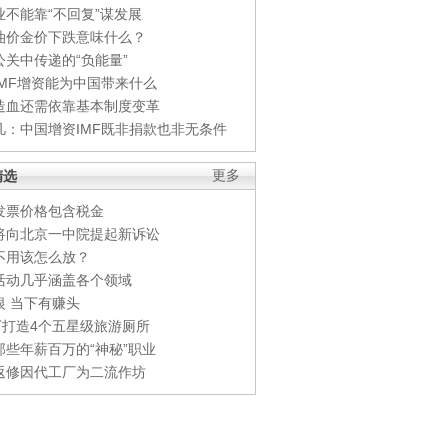
业不能靠“不回复”谋发展
油价金价下跌意味什么？
公关中传递的“负能量”
IMF增资能为中国带来什么
造血还需依靠基本制度变革
凡：中国增资IMF既非捐款也非无条件
精选
更多
发票价格包含税金
将向北京一中院提起新诉讼
不用该怎么放？
活动几乎涵盖各个领域
银 当下有赚头
0万打造4个五星级旅游厕所
那些年薪百万的“神秘”职业
返修因代工厂为二流作坊