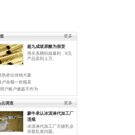
调查
更多
超九成玻尿酸为假货
用关系网织就暴利，8元
产品卖到上万。
素热牵出传销大案
账户余额一折贱卖
店用户账户被盗不作为
热点调查
更多
蒙牛承认冰淇淋代加工厂
违规
冰淇淋代加工厂天辅乳业
存脏乱差问题。