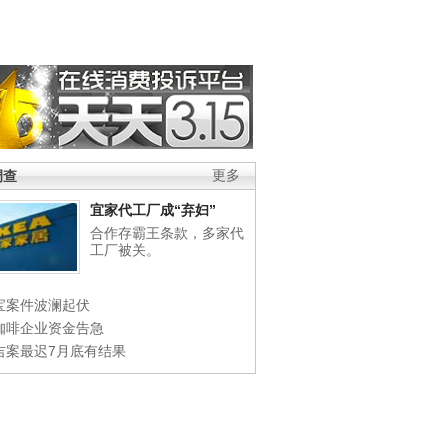
调查
更多
宜家代工厂成“弃妇”
合作存霸王条款，多家代
工厂被关。
宝案件波澜起伏
咖啡企业资金告急
吉案最迟7月底有结果