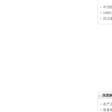
中消
188
武汉
深度
农产
装备