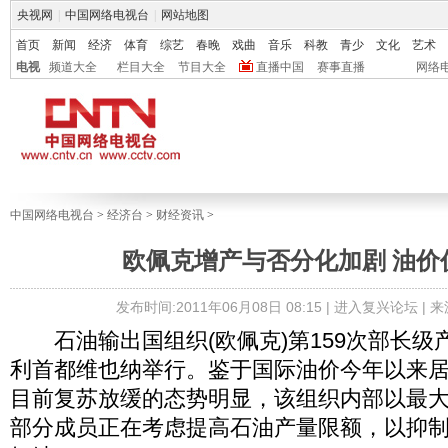
央视网
|
中国网络电视台
|
网站地图
首页
新闻
经济
体育
综艺
春晚
戏曲
音乐
科教
青少
文化
艺术
电视
频道大全
栏目大全
节目大全
直播中国
赛事直播
网络
中国网络电视台
>
经济台
>
财经资讯
>
欧佩克增产与否分化加剧 油价
发布时间:2011年06月08日 08:15 |
进入复兴论坛
| 
石油输出国组织(欧佩克)第159次部长级
利首都维也纳举行。鉴于国际油价今年以来
目前复苏放缓的态势明显，该组织内部以最
部分成员正在考虑提高石油产量限额，以抑