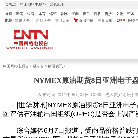
央视网
|
中国网络电视台
|
网站地图
首页
新闻
经济
体育
综艺
春晚
戏曲
音乐
科教
青少
文化
艺术
电视
频道大全
栏目大全
节目大全
直播中国
赛事直播
网络
中国网络电视台
>
经济台
>
财经资讯
>
NYMEX原油期货8日亚洲电子
发布时间:2011年06月08日 10:36 |
进入复兴论坛
|
[世华财讯]NYMEX原油期货8日亚洲电
图评估石油输出国组织(OPEC)是否会上调产
综合媒体6月7日报道，受商品价格普跌打