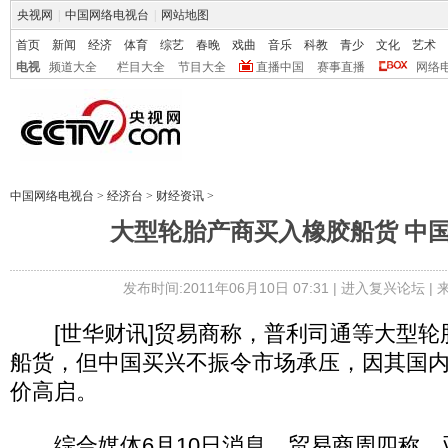
央视网
|
中国网络电视台
|
网站地图
首页
新闻
经济
体育
综艺
春晚
戏曲
音乐
科教
青少
文化
艺术
电视
频道大全
栏目大全
节目大全
直播中国
赛事直播
网络
中国网络电视台
>
经济台
>
财经资讯
>
大型轮胎产商买入橡胶船货 中
发布时间:2011年06月10日 07:31 |
进入复兴论坛
|
[世华财讯]贸易商称，普利司通等大型轮
船货，但中国买兴不振令市场承压，因其国
价高启。
综合媒体6月10日消息，贸易商周四称，