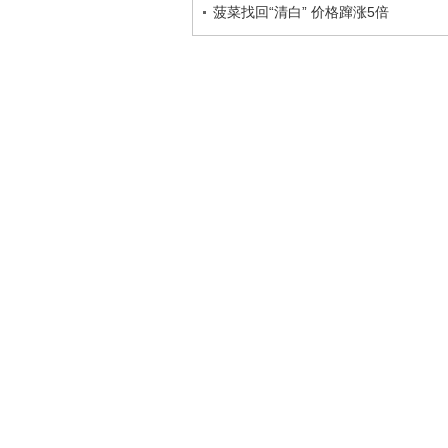
菠菜找回“清白” 价格蹿涨5倍