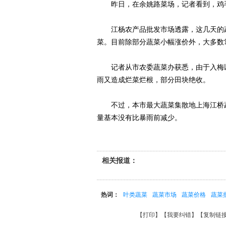
昨日，在余姚路菜场，记者看到，鸡毛菜
江杨农产品批发市场透露，这几天的蔬
菜。目前除部分蔬菜小幅涨价外，大多数
记者从市农委蔬菜办获悉，由于入梅以
雨又造成烂菜烂根，部分田块绝收。
不过，本市最大蔬菜集散地上海江桥蔬
量基本没有比暴雨前减少。
相关报道：
热词：
叶类蔬菜
蔬菜市场
蔬菜价格
蔬菜
【
打印
】【
我要纠错
】【
复制链