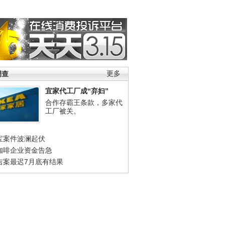
调查
更多
宜家代工厂成“弃妇”
合作存霸王条款，多家代
工厂被关。
宝案件波澜起伏
咖啡企业资金告急
吉案最迟7月底有结果