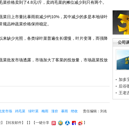
价格卖到了4.8元/斤，卖鸡毛菜的摊位减少到只有两个。
菜日上市量比暴雨前减少约10%，其中减少的多是本地绿叶
常规品种蔬菜价格保持稳定。
来缺少光照，各类绿叶菜普遍生长缓慢，叶片变薄，而强降
公司
菜批发市场透露，市场加大了客菜的投放量，市场蔬菜投放
加多
后谷
王老
批发市场
鸡毛菜
绿叶菜
梅雨
涨价
暴雨
绝收
责任编辑：刘名
接
】【
转发邮件
】【
】
【一键分享
】