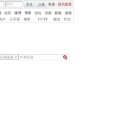
登录
注册
客服
设为首页
城
社区
微博
博客
论坛
访谈
邮箱
游戏
画片
公开课
播客
|
CCTV
频道
栏目