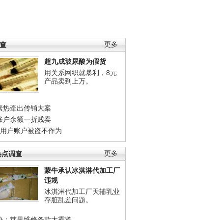
调查
更多
超九成玻尿酸为假货
用关系网织就暴利，8元
产品卖到上万。
素热牵出传销大案
账户余额一折贱卖
店用户账户被盗不作为
热点调查
更多
蒙牛承认冰淇淋代加工厂
违规
冰淇淋代加工厂天辅乳业
存脏乱差问题。
协：苹果维修条款太霸道