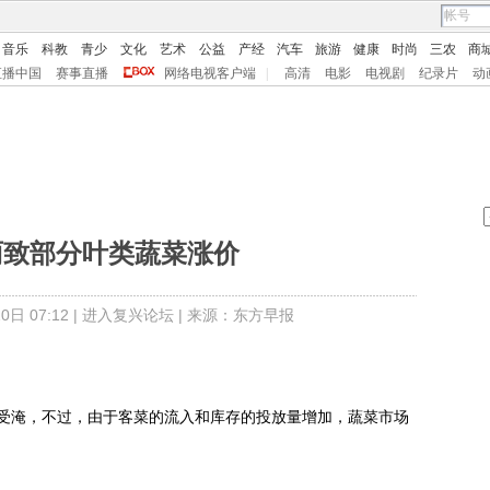
音乐
科教
青少
文化
艺术
公益
产经
汽车
旅游
健康
时尚
三农
商
直播中国
赛事直播
网络电视客户端
|
高清
电影
电视剧
纪录片
动
雨致部分叶类蔬菜涨价
日 07:12 |
进入复兴论坛
| 来源：东方早报
淹，不过，由于客菜的流入和库存的投放量增加，蔬菜市场