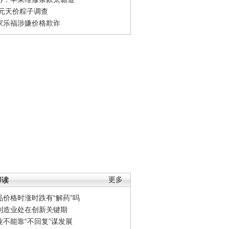
0元天价粽子调查
家乐福涉嫌价格欺诈
解读
更多
品价格时涨时跌有“解药”吗
制造业处在创新关键期
业不能靠“不回复”谋发展