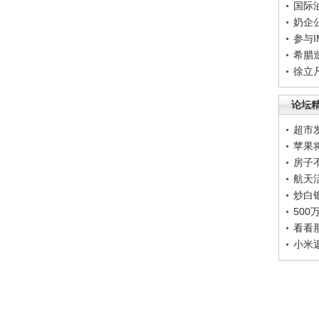
国际
奶企
参与
希腊
徐立
论坛
超市
苹果
房子
航天
炒白
50
看看
小米