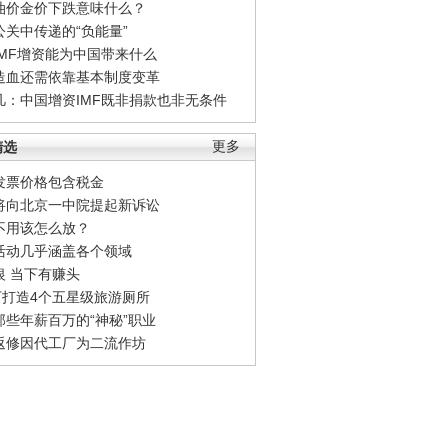
油价金价下跌意味什么？
公关中传递的“负能量”
IMF增资能为中国带来什么
造血还需依靠基本制度变革
凡：中国增资IMF既非捐款也非无条件
精选
更多
发票价格包含税金
将向北京一中院提起新诉讼
不用该怎么放？
活动几乎涵盖各个领域
银 当下有赚头
0万打造4个五星级旅游厕所
那些年薪百万的“神秘”职业
返修因代工厂为二流作坊