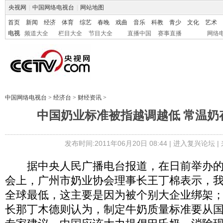
央视网
|
中国网络电视台
|
网站地图
首页
新闻
经济
体育
综艺
春晚
戏曲
音乐
科教
青少
文化
艺术
电视
频道大全
栏目大全
节目大全
直播中国
赛事直播
网络
中国网络电视台
>
经济台
>
财经资讯
>
中国奶业标准被指越调越低 常温奶
发布时间:2011年06月20日 08:44 |
进入复兴论坛
|
据中央人民广播电台报道，在日前举办的
会上，广州市奶业协会理事长王丁棉表示，
全球最低，这主要是因为被个别大企业绑架
长那丁木德则认为，制定牛奶质量标准要从