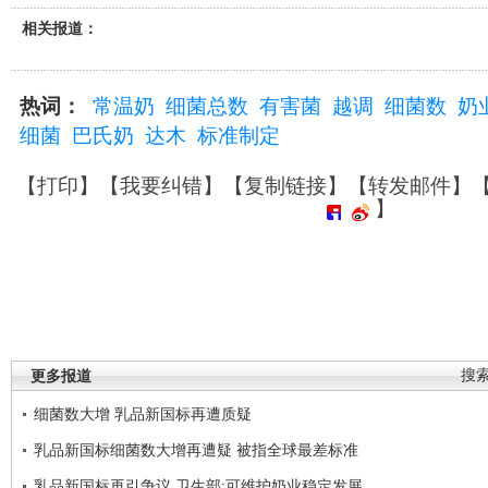
相关报道：
热词：
常温奶
细菌总数
有害菌
越调
细菌数
奶
细菌
巴氏奶
达木
标准制定
【
打印
】【
我要纠错
】【
复制链接
】【
转发邮件
】
】
更多报道
搜
细菌数大增 乳品新国标再遭质疑
乳品新国标细菌数大增再遭疑 被指全球最差标准
乳品新国标再引争议 卫生部:可维护奶业稳定发展