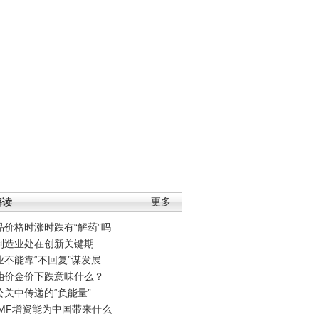
解读
更多
品价格时涨时跌有“解药”吗
制造业处在创新关键期
业不能靠“不回复”谋发展
油价金价下跌意味什么？
公关中传递的“负能量”
IMF增资能为中国带来什么