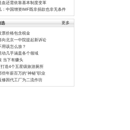
造血还需依靠基本制度变革
凡：中国增资IMF既非捐款也非无条件
精选
更多
发票价格包含税金
将向北京一中院提起新诉讼
不用该怎么放？
活动几乎涵盖各个领域
银 当下有赚头
0万打造4个五星级旅游厕所
那些年薪百万的“神秘”职业
返修因代工厂为二流作坊