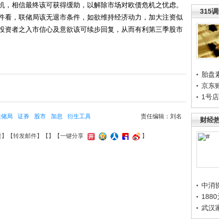
机，相信最终该可获得缓助，以解除市场对欧债危机之忧虑。
315
条件看，联储局该无退市条件，如欲维持经济动力，加大注资似
投资者之入市信心及意欲该可续步回复，从而有利第三季股市
胎盘
京东
1号
联储局
证券
股市
加息
衍生工具
责任编辑：刘名
财经
接
】【
转发邮件
】【
】
【一键分享
】
中消
188
武汉