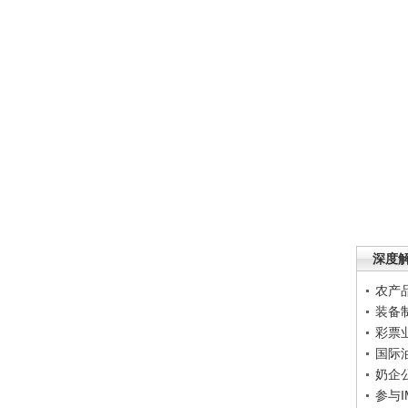
深度
农产
装备
彩票
国际
奶企
参与