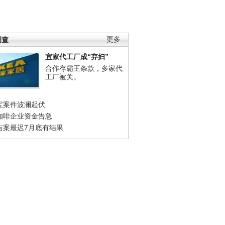
调查
更多
宜家代工厂成“弃妇”
合作存霸王条款，多家代
工厂被关。
宝案件波澜起伏
咖啡企业资金告急
吉案最迟7月底有结果