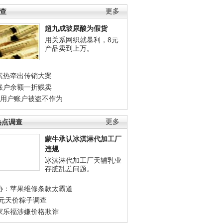
调查
更多
超九成玻尿酸为假货
用关系网织就暴利，8元
产品卖到上万。
素热牵出传销大案
账户余额一折贱卖
店用户账户被盗不作为
热点调查
更多
蒙牛承认冰淇淋代加工厂
违规
冰淇淋代加工厂天辅乳业
存脏乱差问题。
协：苹果维修条款太霸道
0元天价粽子调查
家乐福涉嫌价格欺诈