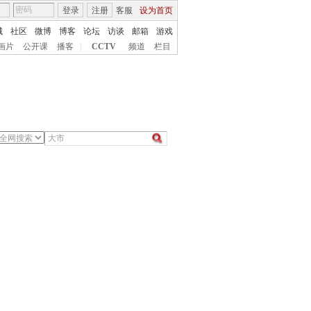
登录
注册
客服
设为首页
城
社区
微博
博客
论坛
访谈
邮箱
游戏
画片
公开课
播客
|
CCTV
频道
栏目