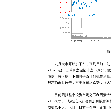
耀
六月大市开始步下旬，直到目前一刻止计，
21628点)，以单月之波幅计当不算少
憧憬，故恒指于下旬时份该可伺机作适量
形态仍未具改善，至于近日之跌势，很大
目前困扰整个投资市场之不利因素大致有
21.5%后，市场担心人行会再加息以作
成效似不大。况且，目前一众中小企业已