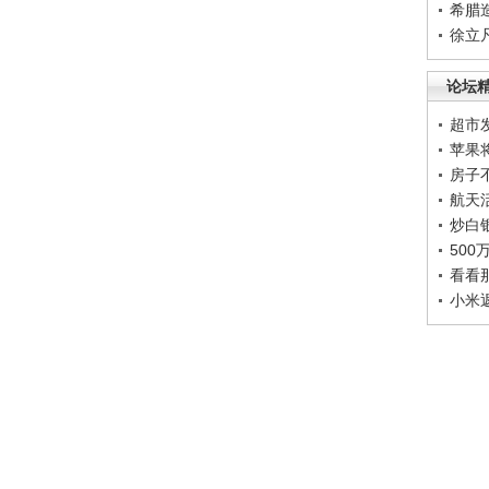
希腊
徐立
论坛
超市
苹果
房子
航天
炒白
50
看看
小米