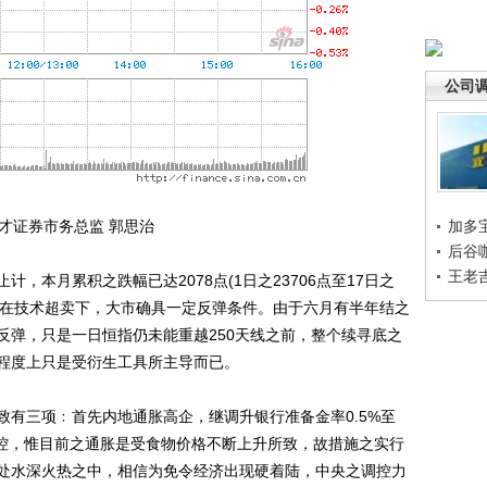
公司
才证券市务总监 郭思治
加多
后谷
王老
本月累积之跌幅已达2078点(1日之23706点至17日之
，故在技术超卖下，大市确具一定反弹条件。由于六月有半年结之
反弹，只是一日恒指仍未能重越250天线之前，整个续寻底之
程度上只是受衍生工具所主导而已。
三项﹕首先内地通胀高企，继调升银行准备金率0.5%至
调控，惟目前之通胀是受食物价格不断上升所致，故措施之实行
处水深火热之中，相信为免令经济出现硬着陆，中央之调控力