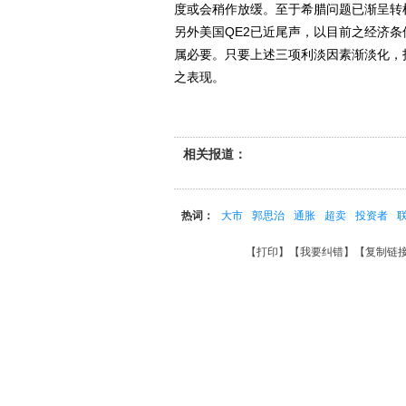
度或会稍作放缓。至于希腊问题已渐呈转
另外美国QE2已近尾声，以目前之经济
属必要。只要上述三项利淡因素渐淡化，
之表现。
相关报道：
热词：
大市
郭思治
通胀
超卖
投资者
【
打印
】【
我要纠错
】【
复制链