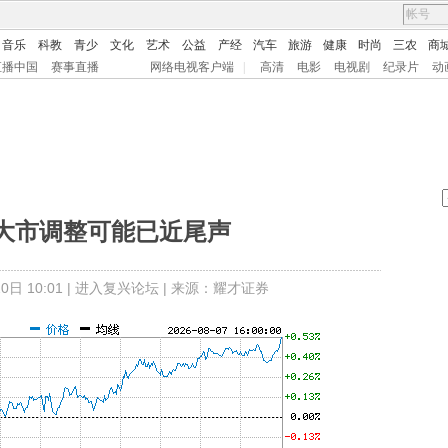
音乐
科教
青少
文化
艺术
公益
产经
汽车
旅游
健康
时尚
三农
商
直播中国
赛事直播
网络电视客户端
|
高清
电影
电视剧
纪录片
动
大市调整可能已近尾声
日 10:01 |
进入复兴论坛
| 来源：耀才证券