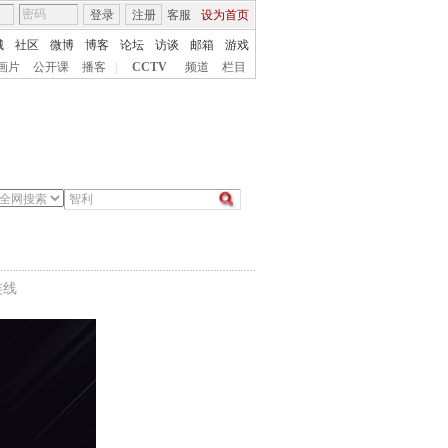
登录
注册
客服
设为首页
城
社区
微博
博客
论坛
访谈
邮箱
游戏
画片
公开课
播客
|
CCTV
频道
栏目
连线