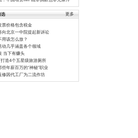
精选
更多
发票价格包含税金
将向北京一中院提起新诉讼
不用该怎么放？
活动几乎涵盖各个领域
银 当下有赚头
0万打造4个五星级旅游厕所
那些年薪百万的“神秘”职业
返修因代工厂为二流作坊