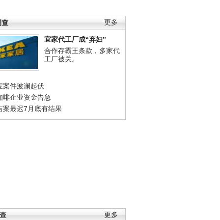
调查
更多
宜家代工厂成“弃妇”
合作存霸王条款，多家代
工厂被关。
宝案件波澜起伏
咖啡企业资金告急
吉案最迟7月底有结果
调查
更多