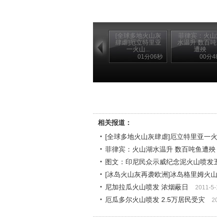
[全球多地火山灰
菲律宾：火山
肆虐]厄立特里亚
水温升 数百
一火山...
遭殃
01分06秒
00分4
相关报道：
[全球多地火山灰肆虐]厄立特里亚一
菲律宾：火山湖水温升 数百吨鱼遭殃
图文：印尼民众示威纪念泥火山喷发
[冰岛火山灰再袭欧洲]冰岛格里姆火
尼加拉瓜火山喷发 浓烟蔽日
2011-5-
厄瓜多尔火山喷发 2.5万居民受灾
2