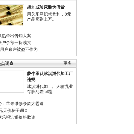
超九成玻尿酸为假货
用关系网织就暴利，8元
产品卖到上万。
素热牵出传销大案
账户余额一折贱卖
店用户账户被盗不作为
热点调查
更多
蒙牛承认冰淇淋代加工厂
违规
冰淇淋代加工厂天辅乳业
存脏乱差问题。
协：苹果维修条款太霸道
0元天价粽子调查
家乐福涉嫌价格欺诈