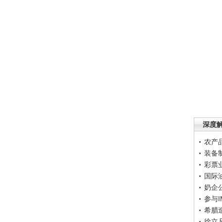
深度
农产
装备
彩票
国际
奶企
参与
希腊
徐立