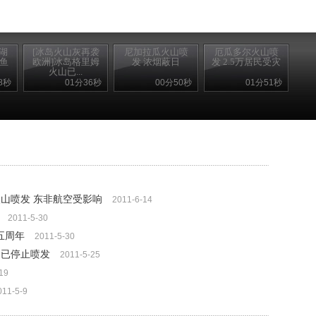
湖
[冰岛火山灰再袭
尼加拉瓜火山喷
厄瓜多尔火山喷
吨鱼
欧洲]冰岛格里姆
发 浓烟蔽日
发 2.5万居民受灾
火山已...
8秒
01分36秒
00分50秒
01分51秒
火山喷发 东非航空受影响
2011-6-14
2011-5-30
五周年
2011-5-30
山已停止喷发
2011-5-25
19
011-5-9