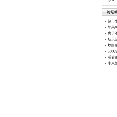
论坛
超市
苹果
房子
航天
炒白
50
看看
小米