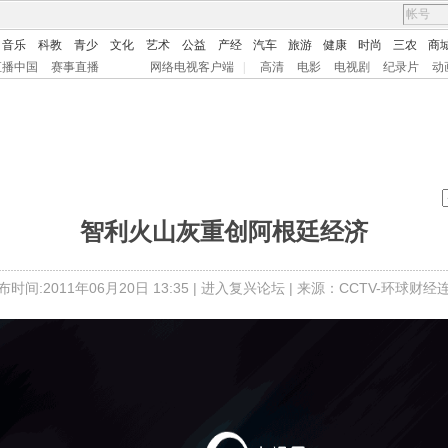
音乐
科教
青少
文化
艺术
公益
产经
汽车
旅游
健康
时尚
三农
商
直播中国
赛事直播
网络电视客户端
|
高清
电影
电视剧
纪录片
动
智利火山灰重创阿根廷经济
布时间:2011年06月20日 13:35 |
进入复兴论坛
| 来源：CCTV-环球财经