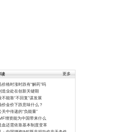
解读
更多
品价格时涨时跌有“解药”吗
制造业处在创新关键期
业不能靠“不回复”谋发展
油价金价下跌意味什么？
公关中传递的“负能量”
IMF增资能为中国带来什么
造血还需依靠基本制度变革
凡：中国增资IMF既非捐款也非无条件