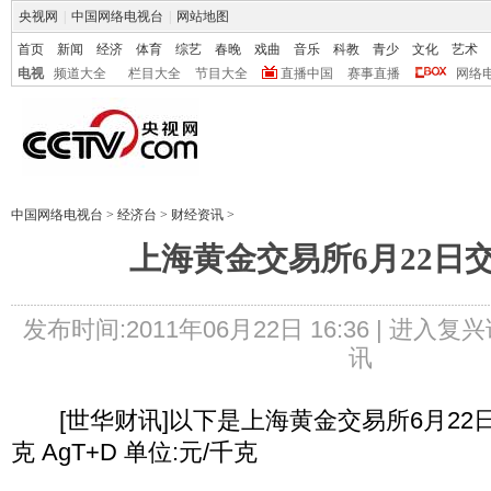
央视网
|
中国网络电视台
|
网站地图
首页
新闻
经济
体育
综艺
春晚
戏曲
音乐
科教
青少
文化
艺术
电视
频道大全
栏目大全
节目大全
直播中国
赛事直播
网络
中国网络电视台
>
经济台
>
财经资讯
>
上海黄金交易所6月22日
发布时间:2011年06月22日 16:36 |
进入复兴
讯
[世华财讯]以下是上海黄金交易所6月22日交
克 AgT+D 单位:元/千克