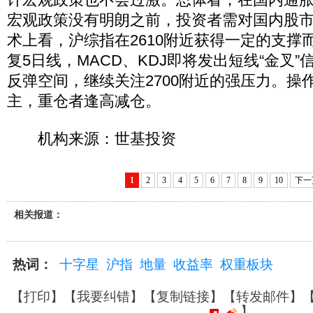
宏观政策没有明朗之前，投资者需对国内股
术上看，沪综指在2610附近获得一定的支撑
复5日线，MACD、KDJ即将发出短线“金叉
反弹空间，继续关注2700附近的强压力。操
主，重仓者逢高减仓。
机构来源：世基投资
1
2
3
4
5
6
7
8
9
10
下一
相关报道：
热词：
十字星
沪指
地量
收益率
权重板块
【
打印
】【
我要纠错
】【
复制链接
】【
转发邮件
】
】