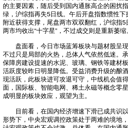
的主要因素，随后受到国内通胀高企的困扰
绿，沪综指再失5日线。午后开盘指数惯性下探
附近获得支撑，尾盘两市双双翻红，沪综指5
两市均收出“十字星”，不过成交则是重新萎缩
盘面看，今日市场蓝筹板块与题材股呈现
不过只是局部的火热，总体人气依然低迷。
保障房建设提速的水泥、玻璃、钢铁等建材
活跃度较昨日明显降低。受益消费升级的酿
现活跃，此板块进可攻退可守，中线机会值
面，国际板、智能电网、稀土永磁等概念零
成明显的板块效应，观望为主。
目前看，在国内经济增速下滑已成共识以
形势下，中央宏观调控政策处于两难的境地
计宏观政策也不会过激。总体看，在国内通