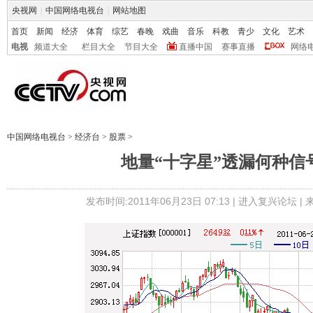
央视网
|
中国网络电视台
|
网站地图
首页
新闻
经济
体育
综艺
春晚
戏曲
音乐
科教
青少
文化
艺术
电视
频道大全
栏目大全
节目大全
直播中国
赛事直播
网络
中国网络电视台
>
经济台
>
股票
>
地量“十字星”透漏何种信
发布时间:2011年06月23日 07:13 |
进入复兴论坛
|