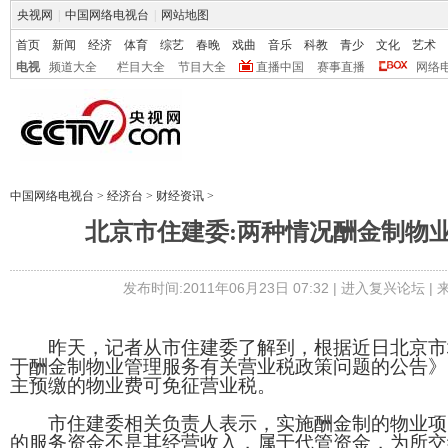
央视网
|
中国网络电视台
|
网站地图
首页
新闻
经济
体育
综艺
春晚
戏曲
音乐
科教
青少
文化
艺术
电视
频道大全
栏目大全
节目大全
直播中国
赛事直播
网络
中国网络电视台
>
经济台
>
财经资讯
>
北京市住建委:两种情况酬金制物
发布时间:2011年06月23日 07:32 |
进入复兴论坛
|
昨天，记者从市住建委了解到，根据近日北京市
于酬金制物业管理服务有关营业税政策问题的公告》
主预缴的物业费可免征营业税。
市住建委相关负责人表示，实施酬金制的物业项
的服务资金不是其经营收入，属于代管资金，为所交