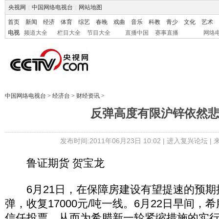
央视网
|
中国网络电视台
|
网站地图
首页
新闻
经济
体育
综艺
春晚
戏曲
音乐
科教
青少
文化
艺术
电视
频道大全
栏目大全
节目大全
直播中国
赛事直播
网络
中国网络电视台
>
经济台
>
财经资讯
>
反弹高度有限沪锌依然
发布时间:2011年06月23日 10:02 |
进入复兴论坛
|
鲁证期货 贺宝龙
6月21日，在保障房建设有望提速的预期
弹，收复17000元/吨一线。6月22日早间
信任投票，从而为希腊新一轮紧缩措施的实