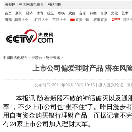
央视网
|
中国网络电视台
|
网站地图
首页
新闻
经济
体育
综艺
春晚
戏曲
音乐
科教
青少
文化
艺术
电视
频道大全
栏目大全
节目大全
直播中国
赛事直播
网络
中国网络电视台
>
经济台
>
财经资讯
>
上市公司偏爱理财产品 潜在风
发布时间:2011年06月23日 10:16 |
进入复兴论坛
| 
本报讯 随着新股不败的神话破灭以及通胀
率”，不少上市公司也“坐不住”了。昨日漫步
用自有资金购买银行理财产品。而据记者不
有24家上市公司加入理财大军。