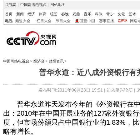
央视网
|
中国网络电视台
|
网站地图
首页
新闻
经济
体育
综艺
春晚
戏曲
音乐
科教
青少
文化
艺术
电视
频道大全
栏目大全
节目大全
直播中国
赛事直播
网络
中国网络电视台
>
经济台
>
财经资讯
>
普华永道：近八成外资银行有
发布时间:2011年06月23日 19:51 |
进入复兴论坛
|
普华永道昨天发布今年的《外资银行在中
出：2010年在中国开展业务的127家外资银
度，但市场份额只占中国银行业的1.83%，比2
略有增长。